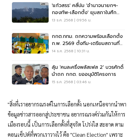
'แก้วสรร' คลี่ปม 'อำนาจนายกฯ-
กองทัพ-เลือกตั้ง' ยุบสภาในศึก
ชายแดนกัมพูชา
13 ธ.ค. 2568 | 09:56 น.
กกต.กทม. ถกความพร้อมเลือกตั้ง
ก.พ. 2569 ตั้งทีม-เตรียมสถานที่
ด่วน
14 ธ.ค. 2568 | 10:31 น.
ลุ้น 'คนละครึ่งพลัสเฟส 2' บวรศักดิ์
นำถก กกต. ขออนุมัติโครงการ
15 ธ.ค. 2568 | 03:46 น.
"สิ่งที่เราอยากรณรงค์ในการเลือกตั้ง นอกเหนือจากนำพา
ข้อมูลข่าวสารออกสู่ประชาชน อยากรณรงค์ร่วมกันให้การ
เมืองรอบนี้ เป็นการเลือกตั้งที่สุจริต โปร่งใส สะอาด ตาม
คอนเซ็ปต์ที่พวกเราวางไว้ คือ "Clean Election" เพราะ