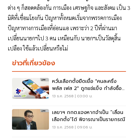
ต่าง ๆ ก็สอดคล้องกัน การเมือง เศรษฐกิจ และสังคม เป็น 3
มิติที่เชื่อมโยงกัน ปัญหาทั้งหมดเริ่มจากพรรคการเมือง
ปัญหาทางการเมืองที่อ่อนแอ เพราะว่า 2 ปีที่ผ่านมา
เปลี่ยนนายกฯไป 3 คน เหมือนกับ นายกฯเป็นวัสดุสิ้น
เปลือง ใช้แล้วเปลี่ยนหรือไม่
ข่าวที่เกี่ยวข้อง
หวั่นเลือกตั้งยืดเยื้อ "คนละครึ่ง
พลัส เฟส 2" ถูกแช่แข็ง กำลังซื้อ
รากหญ้าทรุด
13 ธ.ค. 2568 | 03:00 น.
เลขาฯ กกต.แจงหากจำเป็น “เลื่อน
เลือกตั้ง”ได้ พิจารณาเป็นรายกรณี
13 ธ.ค. 2568 | 09:06 น.