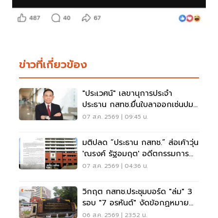
ข่าวที่เกี่ยวข้อง
"ประเวศน์" เลขานุการประจำ
ประธาน กสทช.ยื่นใบลาออกเซ่นปม
คุณสมบัตินพ.สรณ
07 ส.ค. 2569 | 09:45 น.
มติปลด “ประธาน กสทช.” ส่อเค้าวุ่น
'ณรงค์ รัฐอมฤต' อดีตกรรมการ
สรรหาโต้ข้อวินิจฉัย
07 ส.ค. 2569 | 04:36 น.
วิกฤต กสทช.ประชุมบอร์ด "ล่ม" 3
รอบ "7 อรหันต์" งัดข้อกฏหมาย
ไม่มีใครยอมใคร
06 ส.ค. 2569 | 23:52 น.