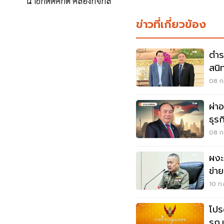
นายกิตติศักดิ์ คล่องกิจกล
ข่าวที่เกี่ยวข้อง
ตำร
สนิ
อาช
08 ก.
ผ่า
ธุร
กัม
08 ก.
ผงะ
ข่า
10 ก.
โปร
รก.