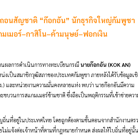
สัญชาติ “ก๊อกอัน” นักธุรกิจใหญ่กัมพูชา
เมอร์–กาสิโน–ค้ามนุษย์–ฟอกเงิน
านผลการดำเนินการทางทะเบียนกรณี
นายก๊อกอัน (KOK AN)
หน่งเป็นสมาชิกวุฒิสภาของประเทศกัมพูชา ภายหลังได้รับข้อมูลเชิ
) และหน่วยงานความมั่นคงหลายแห่ง พบว่า นายก๊อกอันมีความ
ละขบวนการสแกมเมอร์ข้ามชาติ ซึ่งถือเป็นพฤติกรรมที่เข้าข่ายควา
ถิ่นที่อยู่ในประเทศไทย โดยถูกต้องตามขั้นตอนจากสำนักงานตร
แจ้งต่อเจ้าหน้าที่ตามที่กฎหมายกำหนด ส่งผลให้ใบถิ่นที่อยู่นั้