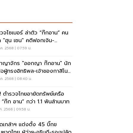
วจไซเบอร์ ล่าตัว “ก๊กอาน” คน
ท "ฮุน เซน" คดีฟอกเงิน-
ญากรรมข้ามชาติ
ค. 2568 | 07:59 น.
อาญาจักร "ออกญา ก๊กอาน" นัก
กิจผู้ทรงอิทธิพล-เจ้าของกาสิโน
พูชา
ค. 2568 | 08:40 น.
! ตำรวจไทยอายัดทรัพย์เครือ
ย “ก๊ก อาน” กว่า 1.1 พันล้านบาท
ค. 2568 | 09:58 น.
ดเกล้าฯ แต่งตั้ง 45 บิ๊กข
มหาดไทย ผู้ว่าฯ-อธิบดี-รองปลัด