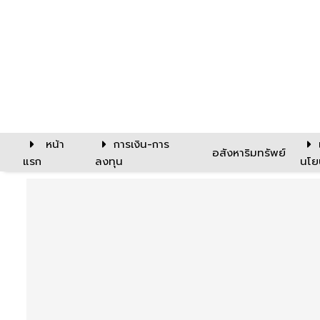
หน้า
การเงิน-การ
อสังหาริมทรัพย์
แรก
ลงทุน
นโย