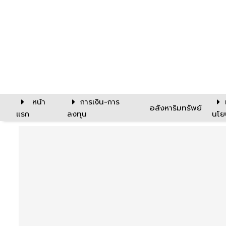
หน้า
การเงิน-การ
อสังหาริมทรัพย์
แรก
ลงทุน
นโย