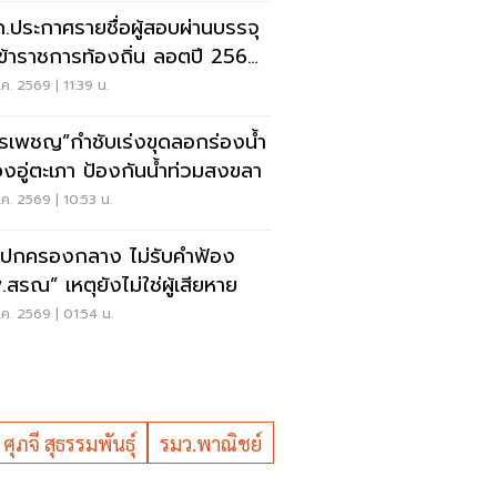
.ประกาศรายชื่อผู้สอบผ่านบรรจุ
นข้าราชการท้องถิ่น ลอตปี 2568
ค. 2569 | 11:39 น.
รเพชญ”กำชับเร่งขุดลอกร่องน้ำ
งอู่ตะเภา ป้องกันน้ำท่วมสงขลา
ค. 2569 | 10:53 น.
ปกครองกลาง ไม่รับคำฟ้อง
.สรณ” เหตุยังไม่ใช่ผู้เสียหาย
ค. 2569 | 01:54 น.
ศุภจี สุธรรมพันธุ์
รมว.พาณิชย์