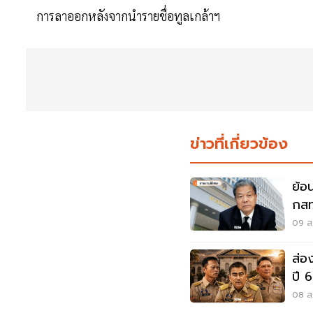
การลาออกหลังจากนำรายชื่อทูลเกล้าฯ
ข่าวที่เกี่ยวข้อง
ย้อ
กสท
ฟ้อ
09 ส.
ส่อ
ปี 
08 ส.