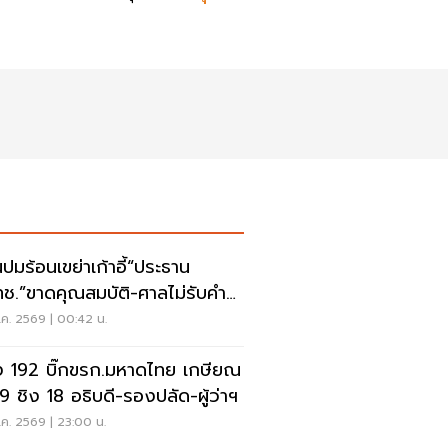
นปมร้อนเขย่าเก้าอี้“ประธาน
ช.”ขาดคุณสมบัติ-ศาลไม่รับคำ
ง
ค. 2569 | 00:42 น.
ง 192 บิ๊กขรก.มหาดไทย เกษียณ
69 ชิง 18 อธิบดี-รองปลัด-ผู้ว่าฯ
ค. 2569 | 23:00 น.