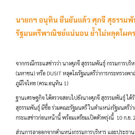
นายกฯ อนุทิน ยืนยันแล้ว ศุภจี สุธรรมพัน
รัฐมนตรีพาณิชย์แน่นอน ย้ำไม่หลุดโผคร
จากกรณีกระแสข่าวว่า นางศุภจี สุธรรมพันธุ์ กรรมการบริห
(มหาชน) หรือ DUSIT หลุดโผรัฐมนตรีว่าการกระทรวงพาณ
ภูมิใจไทย (ครม.อนุทิน 1)
ฐานเศรษฐกิจ ได้ตรวจสอบไปยังนางศุภจี สุธรรมพันธุ์ ได้ร
สุธรรมพันธุ์ มีชื่อ ร่วมคณะรัฐมนตรี ในตำแหน่งรัฐมนตรี
กระแสข่าวก่อนหน้านี้ พร้อมเตรียมเปิดตัวพรุ่งนี้ 10 ก.
ส่วนการลาออกจากตำแหน่งกรรมการบริหาร และประธานเจ้า