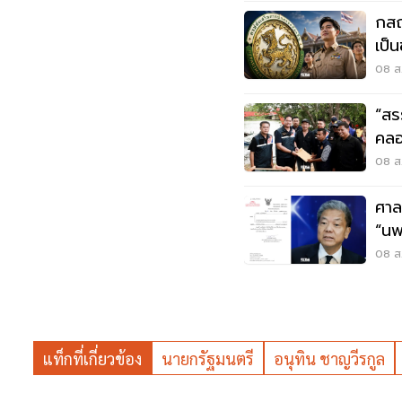
กสถ
เป็
ใหม่
08 ส.
“สร
คลอ
08 ส.
ศาล
“นพ
08 ส.
แท็กที่เกี่ยวข้อง
นายกรัฐมนตรี
อนุทิน ชาญวีรกูล