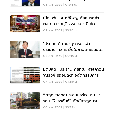
08 ส.ค. 2569 | 01:54 น.
เปิดแฟ้ม 14 คดีใหญ่ สังคมรอคำ
ตอบ ความยุติธรรมจะมาเมื่อใด
07 ส.ค. 2569 | 23:30 น.
"ประเวศน์" เลขานุการประจำ
ประธาน กสทช.ยื่นใบลาออกเซ่นปม
คุณสมบัตินพ.สรณ
07 ส.ค. 2569 | 09:45 น.
มติปลด “ประธาน กสทช.” ส่อเค้าวุ่น
'ณรงค์ รัฐอมฤต' อดีตกรรมการ
สรรหาโต้ข้อวินิจฉัย
07 ส.ค. 2569 | 04:36 น.
วิกฤต กสทช.ประชุมบอร์ด "ล่ม" 3
รอบ "7 อรหันต์" งัดข้อกฏหมาย
ไม่มีใครยอมใคร
06 ส.ค. 2569 | 23:52 น.