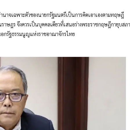
อำนาจเฉพาะตัวของนายกรัฐมนตรีเป็นการคิดเอาเองตามทฤษฎี
ทนราษฎร จึงควรเป็นบุคคลเดียวที่เสนอร่างพระราชกฤษฎีกายุบสภาผ
มนอกรัฐธรรมนูญแห่งราชอาณาจักรไทย