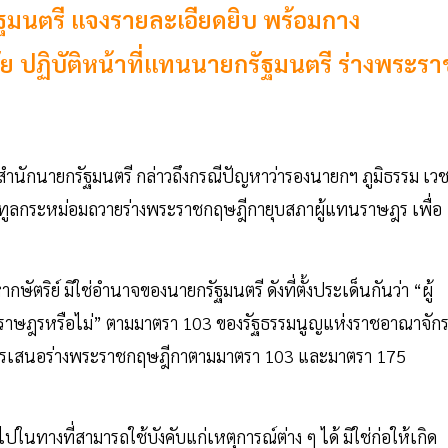
รัฐมนตรี แจงรายละเอียดยิบ พร้อมกาง
ชัย ปฏิบัติหน้าที่แทนนายกรัฐมนตรี ร่างพระรา
ะจำสำนักนายกรัฐมนตรี กล่าวถึงกรณีปัญหาว่ารองนายกฯ ภูมิธรรม เว
ล้าทูลกระหม่อมถวายร่างพระราชกฤษฎีกายุบสภาผู้แทนราษฎร เพื่อ
ย์ มิใช่อำนาจของนายกรัฐมนตรี ดังที่ตั้งประเด็นกันว่า “ผู้
ราษฎรหรือไม่” ตามมาตรา 103 ของรัฐธรรมนูญแห่งราชอาณาจัก
การเสนอร่างพระราชกฤษฎีกาตามมาตรา 103 และมาตรา 175
ทางที่สามารถใช้บังคับแก่เหตุการณ์ต่าง ๆ ได้ มิใช่ก่อให้เกิด