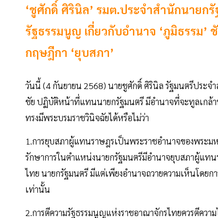
‘ชูศักดิ์ ศิรินิล’ รมต.ประจำสำนักนายก
รัฐธรรมนูญ เกี่ยวกับอำนาจ ‘ภูมิธรรม’ 
กฤษฎีกา ‘ยุบสภา’
วันนี้ (4 กันยายน 2568) นายชูศักดิ์ ศิรินิล รัฐมนตรีปร
ชัย ปฏิบัติหน้าที่แทนนายกรัฐมนตรี มีอำนาจที่จะทูลเก
ทรงมีพระบรมราชวินิจฉัยได้หรือไม่ว่า
1.การยุบสภาผู้แทนราษฎรเป็นพระราชอำนาจของพระมหากษัตริ
รักษาการในตำแหน่งนายกรัฐมนตรีมีอำนาจยุบสภาผู้แทน
ไทย นายกรัฐมนตรี มีแต่เพียงอำนาจถวายความเห็นโดย
เท่านั้น
2.การตีความรัฐธรรมนูญแห่งราชอาณาจักรไทยควรตีความไปใน