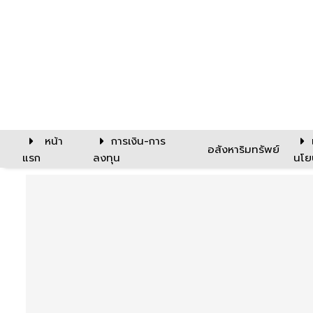
หน้า
การเงิน-การ
อสังหาริมทรัพย์
แรก
ลงทุน
นโย