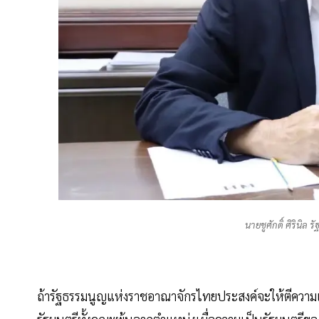
นายชูศักดิ์ ศิรินิ
ถ้ารัฐธรรมนูญแห่งราชอาณาจักรไทยประสงค์จะให้ตีความเช่น