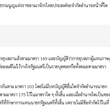
อรัฐธรรมนูญแห่งราชอาณาจักรไทยประสงค์จะจำกัดอำนาจหน้าที่ใด
รยุบสภาแล้วตามมาตรา 169 และบัญญัติว่าการยุบสภาผู้แทนราษ
่อลงมติไม่ไว้วางใจรัฐมนตรีเป็นรายบุคคลหรือทั้งคณะตามมาตรา
ียวกันตาม มาตรา 103 โดยไม่มีบทบัญญัติอื่นใดจำกัดอำนาจนายก
มมาตรา 175 ไว้ในมาตราใด ๆ ทั้งสิ้น และเมื่ออำนาจใดเป็นขอ
ี่รักษาการแทนนายกรัฐมนตรีทั้งสิ้น เพราะไม่มีข้อจำกัดไว้ในที่