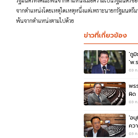
รัฐมนตรีทั้งคณะพ้นจากตำแหน่งเมื่อความเป็นรัฐมนตรีของ
จากตำแหน่งโดยเหตุใดเหตุหนึ่งแต่เพราะนายกรัฐมนตรีมา
พ้นจากตำแหน่งตามไปด้วย
ข่าวที่เกี่ยวข้อง
'ภู
'พ.
03 ก.
พรร
ผิด
03 ก.
'อน
ควา
03 ก.