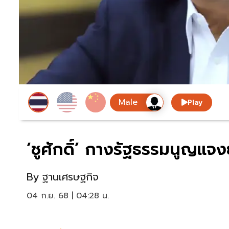
Play
‘ชูศักดิ์’ กางรัฐธรรมนูญแจง
By
ฐานเศรษฐกิจ
04 ก.ย. 68 | 04:28 น.