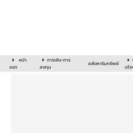
หน้า
การเงิน-การ
อสังหาริมทรัพย์
แรก
ลงทุน
นโย