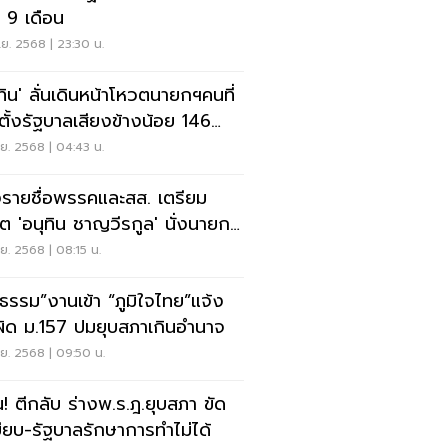
 9 เดือน
ย. 2568 | 23:30 น.
ุทิน' ลั่นเดินหน้าโหวตนายกฯคนที่
ตั้งรัฐบาลเสียงข้างน้อย 146
ยง
ย. 2568 | 04:43 น.
รายชื่อพรรคและสส. เตรียม
ต 'อนุทิน ชาญวีรกูล' นั่งนายกฯ
ี่ 32
ย. 2568 | 08:15 น.
มิธรรม”งานเข้า “ภูมิใจไทย”แจ้ง
ผิด ม.157 ปมยุบสภาเกินอำนาจ
ย. 2568 | 09:50 น.
น! ตีกลับ ร่างพ.ร.ฎ.ยุบสภา ขัด
บียบ-รัฐบาลรักษาการทำไม่ได้