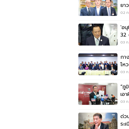
ยาว
02 ก.
'อน
32 
เสี
03 ก.
กาง
โหว
คนท
03 ก.
“ภู
เอา
03 ก.
ด่ว
ระเ