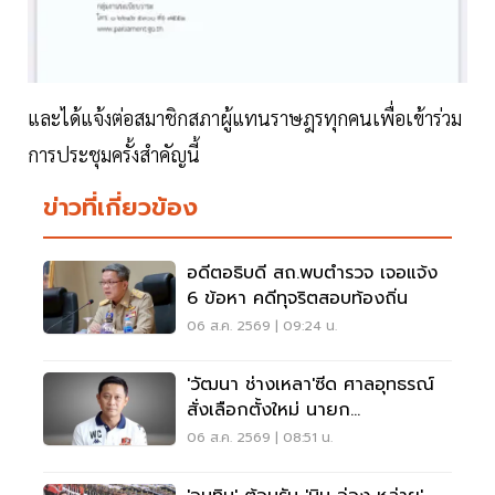
และได้แจ้งต่อสมาชิกสภาผู้แทนราษฎรทุกคนเพื่อเข้าร่วม
การประชุมครั้งสำคัญนี้
ข่าวที่เกี่ยวข้อง
อดีตอธิบดี สถ.พบตำรวจ เจอแจ้ง
6 ข้อหา คดีทุจริตสอบท้องถิ่น
06 ส.ค. 2569 | 09:24 น.
'วัฒนา ช่างเหลา'ซีด ศาลอุทธรณ์
สั่งเลือกตั้งใหม่ นายก
อบจ.ขอนแก่น
06 ส.ค. 2569 | 08:51 น.