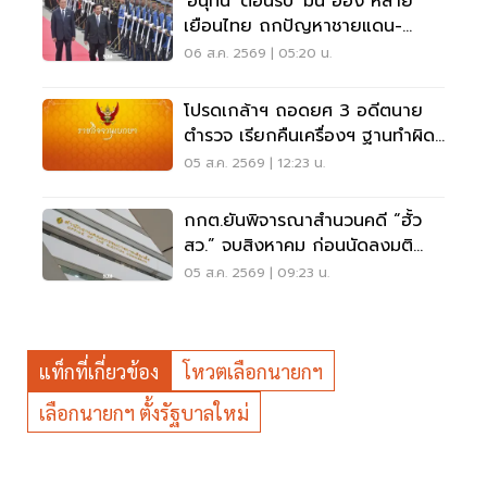
'อนุทิน' ต้อนรับ 'มิน อ่อง หล่าย'
เยือนไทย ถกปัญหาชายแดน-
พลังงาน-การค้า
06 ส.ค. 2569 | 05:20 น.
โปรดเกล้าฯ ถอดยศ 3 อดีตนาย
ตำรวจ เรียกคืนเครื่องฯ ฐานทำผิด
วินัยร้ายแรง
05 ส.ค. 2569 | 12:23 น.
กกต.ยันพิจารณาสำนวนคดี “ฮั้ว
สว.” จบสิงหาคม ก่อนนัดลงมติ
ภายหลัง
05 ส.ค. 2569 | 09:23 น.
แท็กที่เกี่ยวข้อง
โหวตเลือกนายกฯ
เลือกนายกฯ ตั้งรัฐบาลใหม่