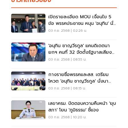
เปิดรายละเอียด MOU เงื่อนไข 5
ข้อ พรรคประชาชน หนุน 'อนุทิน' นั่ง
นายกฯ
03 ก.ย. 2568 | 02:26 น.
'อนุทิน ชาญวีรกูล' แคนดิเดตนา
ยกฯ คนที่ 32 จัดตั้งรัฐบาลเสียง
ข้างน้อย
03 ก.ย. 2568 | 08:55 น.
กางรายชื่อพรรคและสส. เตรียม
โหวต 'อนุทิน ชาญวีรกูล' นั่งนา
ยกฯคนที่ 32
03 ก.ย. 2568 | 08:15 น.
เลขาครม. ปัดตอบความคืบหน้า 'ยุบ
สภา' โยน 'ภูมิธรรม' ชี้แจง
03 ก.ย. 2568 | 10:20 น.