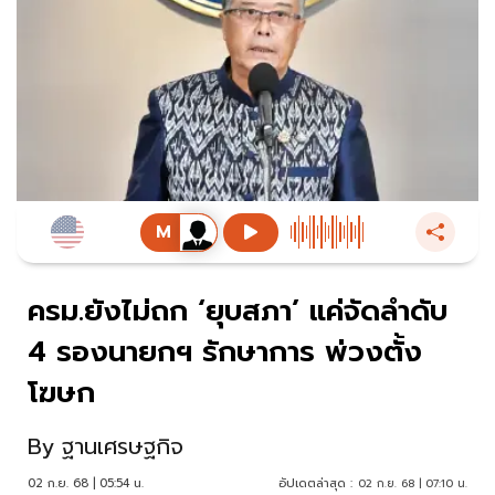
ครม.ยังไม่ถก ‘ยุบสภา’ แค่จัดลำดับ
4 รองนายกฯ รักษาการ พ่วงตั้ง
โฆษก
By
ฐานเศรษฐกิจ
02 ก.ย. 68 | 05:54 น.
อัปเดตล่าสุด :
02 ก.ย. 68 | 07:10 น.