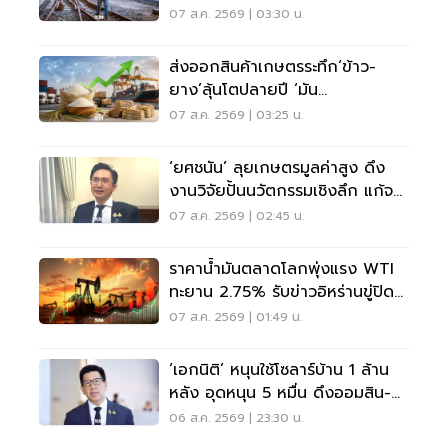
07 ส.ค. 2569 | 03:30 น.
ส่งออกสินค้าเกษตรระทึก‘ข้าว-
ยาง’ลุ้นโตปลายปี ‘มัน
สำปะหลัง’โคม่ารับผลผลิตวูบ
07 ส.ค. 2569 | 03:25 น.
‘ยศชนัน’ ลุยเกษตรมูลค่าสูง ดึง
งานวิจัยปั้นนวัตกรรมเชิงลึก แก้จน
ทั่วประเทศ
07 ส.ค. 2569 | 02:45 น.
ราคาน้ำมันตลาดโลกพุ่งแรง WTI
ทะยาน 2.75% รับข่าวอิหร่านขู่ปิดฮ
อร์มุซ
07 ส.ค. 2569 | 01:49 น.
‘เอกนิติ’ หนุนใช้โซลาร์บ้าน 1 ล้าน
หลัง อุดหนุน 5 หมื่น ดึงออมสิน-
ธอส.ปล่อยกู้
06 ส.ค. 2569 | 23:30 น.