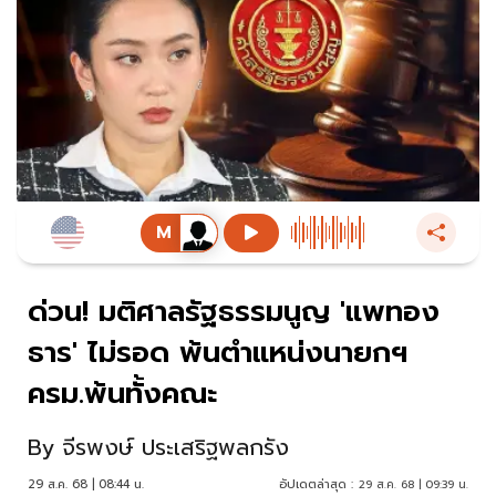
ด่วน! มติศาลรัฐธรรมนูญ 'แพทอง
ธาร' ไม่รอด พ้นตำแหน่งนายกฯ
ครม.พ้นทั้งคณะ
By
จีรพงษ์ ประเสริฐพลกรัง
29 ส.ค. 68 | 08:44 น.
อัปเดตล่าสุด :
29 ส.ค. 68 | 09:39 น.