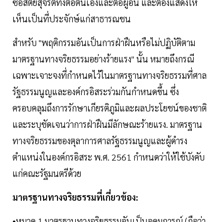
ซื่อสัตย์สุจริตทั้งต่อตนเองและต่อผู้อื่น และต้องแสดงให้
เห็นเป็นที่ประจักษ์แก่สาธารณชน
สำหรับ "พฤติกรรมอันเป็นการฝ่าฝืนหรือไม่ปฏิบัติตาม
มาตรฐานทางจริยธรรมอย่างร้ายแรง" นั้น หมายถึงกรณี
เฉพาะเจาะจงที่กำหนดไว้ในมาตรฐานทางจริยธรรมที่ศาล
รัฐธรรมนูญและองค์กรอิสระร่วมกันกำหนดขึ้น ซึ่ง
ครอบคลุมถึงการรักษาเกียรติภูมิและผลประโยชน์ของชาติ
และระบุชัดเจนว่าการฝ่าฝืนมีลักษณะร้ายแรง. มาตรฐาน
ทางจริยธรรมของตุลาการศาลรัฐธรรมนูญและผู้ดำรง
ตำแหน่งในองค์กรอิสระ พ.ศ. 2561 กำหนดว่าให้ใช้บังคับ
แก่คณะรัฐมนตรีด้วย
มาตรฐานทางจริยธรรมที่เกี่ยวข้อง:
•หมวด 1 มาตรฐานทางจริยธรรมอันเป็นอุดมการณ์ (ถือว่า