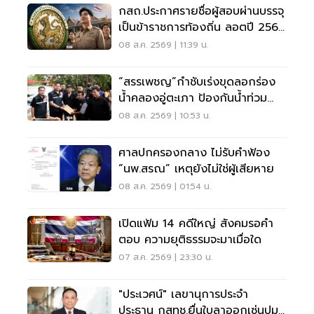
กสถ.ประกาศรายชื่อผู้สอบผ่านบรรจุ
เป็นข้าราชการท้องถิ่น ลอตปี 2568
ใหม่
08 ส.ค. 2569 | 11:39 น.
“สรรเพชญ”กำชับเร่งขุดลอกร่อง
น้ำคลองอู่ตะเภา ป้องกันน้ำท่วม
สงขลา
08 ส.ค. 2569 | 10:53 น.
ศาลปกครองกลาง ไม่รับคำฟ้อง
“นพ.สรณ” เหตุยังไม่ใช่ผู้เสียหาย
08 ส.ค. 2569 | 01:54 น.
เปิดแฟ้ม 14 คดีใหญ่ สังคมรอคำ
ตอบ ความยุติธรรมจะมาเมื่อใด
07 ส.ค. 2569 | 23:30 น.
"ประเวศน์" เลขานุการประจำ
ประธาน กสทช.ยื่นใบลาออกเซ่นปม