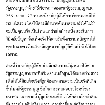
ศาลพิจารณาแล้วเห็นว่า พระราชบัญญัติประกอบ
รัฐธรรมนูญว่าด้วยวิธีพิจารณาของศาลรัฐธรรมนูญ พ.ศ.
2561 มาตรา 27 วรรคหนึ่ง บัญญัติให้การพิจารณาคดีใช้
ระบบไต่สวน โดยให้ศาลมีอำนาจค้นหาความจริงได้ ไม่ว่า
จะเป็นคุณหรือเป็นโทษแก่ฝ่ายใดฝ่ายหนึ่ง และในการ
วินิจฉัยปัญหาข้อเท็จจริง ให้ศาลรับฟังพยานหลักฐานได้
ทุกประเภท เว้นแต่จะมีกฎหมายบัญญัติห้ามรับฟังไว้โดย
เฉพาะ.
ศาลชี้ว่าบทบัญญัติดังกล่าวมีเจตนารมณ์มุ่งหมายให้ศาล
รัฐธรรมนูญสามารถรับฟังพยานหลักฐานได้อย่างกว้างขวาง
เพื่อให้ได้ข้อเท็จจริงที่ถูกต้องตรงตามความเป็นจริงที่เกิด
ขึ้นในคดีรัฐธรรมนูญ ซึ่งมีผลกระทบต่อประโยชน์ของ
มหาชน. นอกจากนี้ ผู้ถูกร้องเองก็รับว่าได้กล่าวถ้อยคำตาม
ที่ปรากฏในคลิปจริง ในการแถลงข่าวชี้แจงต่อสื่อมวลชน