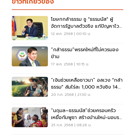
ข่าวที่เกี่ยวข้อง
โฆษกกล้าธรรม ชู "ธรรมนัส" ผู้
จัดการรัฐบาลตัวจริง แก้ปัญหาไว
ผลลัพธ์ทันใจ
12 พ.ค. 2568 | 00:10 น.
“กล้าธรรม”พรรคใหม่ที่ไม่ควรมอง
ข้าม
17 พ.ค. 2568 | 10:15 น.
“เงินช่วยเหลือชาวนา” อลเวง "กล้า
ธรรม" ล้มไร่ละ 1,000 หวังชิง 14
ล้านเสียง
20 ก.ค. 2568 | 21:30 น.
“นฤมล–ธรรมนัส”ช่วยครอบครัว
เหยื่อกัมพูชา สร้างบ้านใหม่-มอบรถ
ไถ
25 ก.ค. 2568 | 08:26 น.