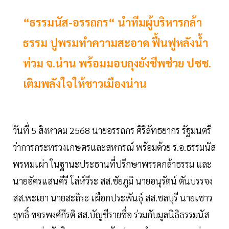
“ธรรมนัส-อรรถกร“ นำทีมผู้บริหารกล้า
ธรรม ปูพรมทำความสะอาด ฟื้นฟูหลังน้ำ
ท่วม จ.น่าน พร้อมมอบถุงยังชีพช่วย ปชช.
เติมพลังใจให้ชาวเมืองน่าน
วันที่ 5 สิงหาคม 2568 นายอรรถกร ศิริลัทธยากร รัฐมนตรี
ว่าการกระทรวงเกษตรและสหกรณ์ พร้อมด้วย ร.อ.ธรรมนัส
พรหมเผ่า ในฐานะประธานที่ปรึกษาพรรคกล้าธรรม และ
นายอัครแสนคีรี โล่ห์วีระ สส.ชัยภูมิ นายอนุรัตน์ ตันบรรจง
สส.พะเยา นายสะถิระ เผือกประพันธุ์ สส.ชลบุรี นายเชาว
ฤทธิ์ ขจรพงศ์กีรติ สส.บัญชีรายชื่อ ร่วมกับมูลนิธิธรรมนัส