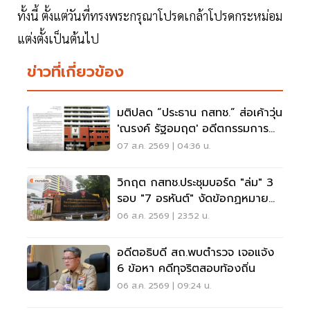
ทั้งนี้ ตั้งแต่วันที่ทรงพระกรุณาโปรดเกล้าโปรดกระหม่อม
แต่งตั้งเป็นต้นไป
ข่าวที่เกี่ยวข้อง
มติปลด “ประธาน กสทช.” ส่อเค้าวุ่น
'ณรงค์ รัฐอมฤต' อดีตกรรมการ
สรรหาโต้ข้อวินิจฉัย
07 ส.ค. 2569 | 04:36 น.
วิกฤต กสทช.ประชุมบอร์ด "ล่ม" 3
รอบ "7 อรหันต์" งัดข้อกฏหมาย
ไม่มีใครยอมใคร
06 ส.ค. 2569 | 23:52 น.
อดีตอธิบดี สถ.พบตำรวจ เจอแจ้ง
6 ข้อหา คดีทุจริตสอบท้องถิ่น
06 ส.ค. 2569 | 09:24 น.