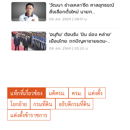
'วัฒนา ช่างเหลา'ซีด ศาลอุทธรณ์
สั่งเลือกตั้งใหม่ นายก
อบจ.ขอนแก่น
06 ส.ค. 2569 | 08:51 น.
'อนุทิน' ต้อนรับ 'มิน อ่อง หล่าย'
เยือนไทย ถกปัญหาชายแดน-
พลังงาน-การค้า
06 ส.ค. 2569 | 05:20 น.
แท็กที่เกี่ยวข้อง
มติครม.
ครม.
แต่งตั้ง
โยกย้าย
กรมที่ดิน
อธิบดีกรมที่ดิน
แต่งตั้งข้าราชการ