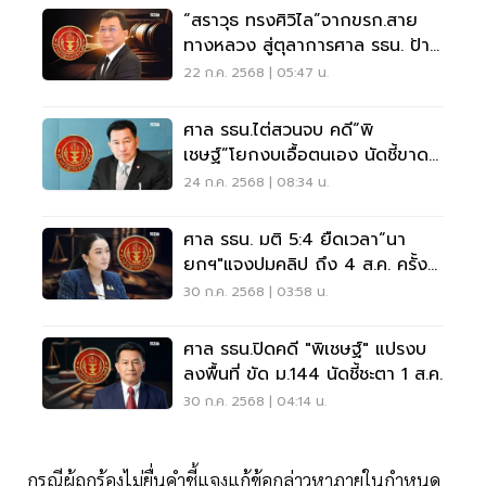
“สราวุธ ทรงศิวิไล”จากขรก.สาย
ทางหลวง สู่ตุลาการศาล รธน. ป้าย
แดง
22 ก.ค. 2568 | 05:47 น.
ศาล รธน.ไต่สวนจบ คดี“พิ
เชษฐ์”โยกงบเอื้อตนเอง นัดชี้ขาด 1
ส.ค. นี้
24 ก.ค. 2568 | 08:34 น.
ศาล รธน. มติ 5:4 ยืดเวลา“นา
ยกฯ"แจงปมคลิป ถึง 4 ส.ค. ครั้ง
สุดท้าย
30 ก.ค. 2568 | 03:58 น.
ศาล รธน.ปิดคดี "พิเชษฐ์" แปรงบ
ลงพื้นที่ ขัด ม.144 นัดชี้ชะตา 1 ส.ค.
30 ก.ค. 2568 | 04:14 น.
กรณีผู้ถูกร้องไม่ยื่นคําชี้แจงแก้ข้อกล่าวหาภายในกําหนด