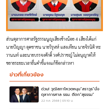
ส่วนตุลาการศาลรัฐธรรมนูญเสียงข้างน้อย 4 เสียงได้แก่
นายปัญญา อุดชาชน นายวิรุฬห์ แสงเทียน นายจิรนิติ หะ
วานนท์ และนายบรรจงศักดิ์ วงศ์ปราชญ์ ไม่อนุญาตให้
ขยายระยะเวลายื่นคําชี้แจงแก้ข้อกล่าวหา
ข่าวที่เกี่ยวข้อง
ด่วน! วุฒิสภาโหวตหนุน“สราวุธ”นั่ง
ตุลาการศาล รธน. ตีตก“สุธรรม”
22 ก.ค. 2568 | 05:10 น.