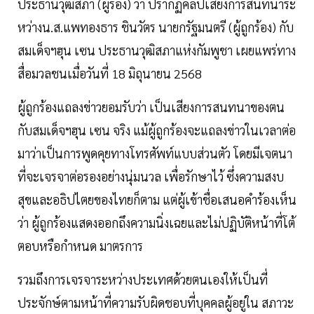
ประธานวุฒิสภา (ผู้ร้อง) ว่า ปรากฏคลิปเสียงการสนทนาระ
หว่างน.ส.แพทองธาร ชินวัตร นายกรัฐมนตรี (ผู้ถูกร้อง) กับ
สมเด็จฯฮุน เซน ประธานวุฒิสภาแห่งกัมพูชา เผยแพร่ทาง
สื่อมวลชนเมื่อวันที่ 18 มิถุนายน 2568
ผู้ถูกร้องแถลงข่าวยอมรับว่า เป็นเสียงการสนทนาของตน
กับสมเด็จฯฮุน เซน จริง แม้ผู้ถูกร้องจะแถลงข่าวในเวลาต่อ
มาว่าเป็นการพูดคุยทางโทรศัพท์แบบส่วนตัว โดยมีเจตนา
ที่จะเจรจาต่อรองอย่างนุ่มนวล เพื่อรักษาไว้ ซึ่งความสงบ
สุขและอธิปไตยของไทยก็ตาม แต่ผู้เข้าชื่อเสนอคําร้องเห็น
ว่า ผู้ถูกร้องแสดงออกถึงความนิ่งเฉยและไม่ปฏิบัติหน้าที่โต้
ตอบหรือกําหนด มาตรการ
รวมถึงการเจรจาระหว่างประเทศด้วยตนเองให้เป็นที่
ประจักษ์ตามหน้าที่ความรับผิดชอบที่บุคคลผู้อยู่ใน สภาวะ