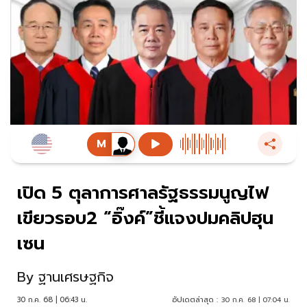
เปิด 5 ตุลาการศาลรัฐธรรมนูญไฟ
เขียวรอบ2 “อิ๊งค์”ชี้แจงปมคลิปฮุน
เซน
By
ฐานเศรษฐกิจ
30 ก.ค. 68 | 06:43 น.
อัปเดตล่าสุด :
30 ก.ค. 68 | 07:04 น.