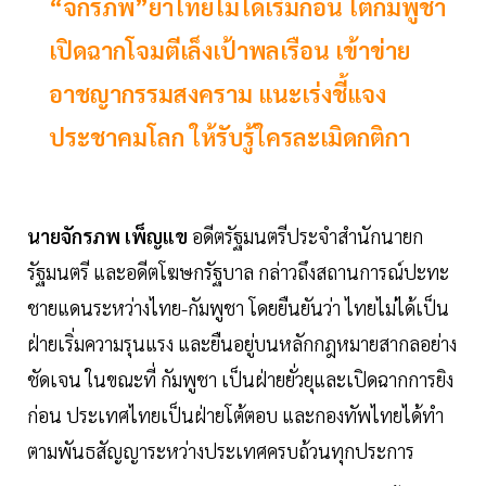
“จักรภพ”ย้ำไทยไม่ได้เริ่มก่อน โต้กัมพูชา
เปิดฉากโจมตีเล็งเป้าพลเรือน เข้าข่าย
อาชญากรรมสงคราม แนะเร่งชี้แจง
ประชาคมโลก ให้รับรู้ใครละเมิดกติกา
นายจักรภพ เพ็ญแข
อดีตรัฐมนตรีประจำสำนักนายก
รัฐมนตรี และอดีตโฆษกรัฐบาล กล่าวถึงสถานการณ์ปะทะ
ชายแดนระหว่างไทย-กัมพูชา โดยยืนยันว่า ไทยไม่ได้เป็น
ฝ่ายเริ่มความรุนแรง และยืนอยู่บนหลักกฎหมายสากลอย่าง
ชัดเจน ในขณะที่ กัมพูชา เป็นฝ่ายยั่วยุและเปิดฉากการยิง
ก่อน ประเทศไทยเป็นฝ่ายโต้ตอบ และกองทัพไทยได้ทำ
ตามพันธสัญญาระหว่างประเทศครบถ้วนทุกประการ