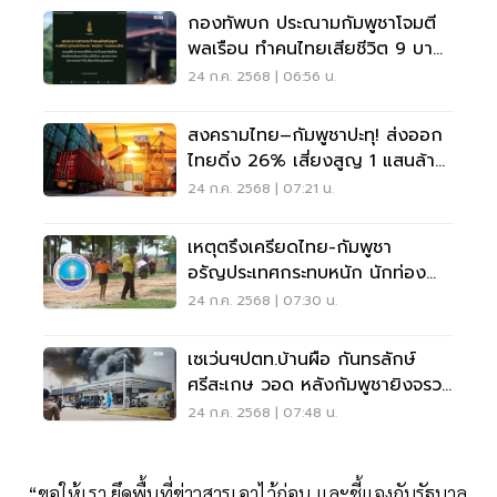
กองทัพบก ประณามกัมพูชาโจมตี
พลเรือน ทำคนไทยเสียชีวิต 9 บาด
เจ็บ 14 ราย
24 ก.ค. 2568 | 06:56 น.
สงครามไทย–กัมพูชาปะทุ! ส่งออก
ไทยดิ่ง 26% เสี่ยงสูญ 1 แสนล้าน
ครึ่งปีหลัง
24 ก.ค. 2568 | 07:21 น.
เหตุตรึงเครียดไทย-กัมพูชา
อรัญประเทศกระทบหนัก นักท่อง
เที่ยวแห่ยกเลิกห้องพัก
24 ก.ค. 2568 | 07:30 น.
เซเว่นฯปตท.บ้านผือ กันทรลักษ์
ศรีสะเกษ วอด หลังกัมพูชายิงจรวด
BM21 โจมตี
24 ก.ค. 2568 | 07:48 น.
“ขอให้เรา ยึดพื้นที่ข่าวสารเอาไว้ก่อน และชี้แจงกับรัฐบาล