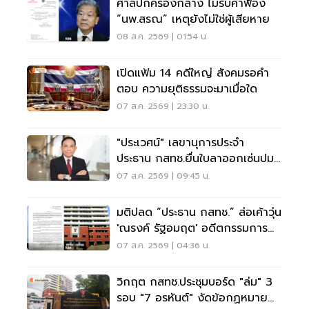
ศาลปกครองกลาง ไม่รับคำฟ้อง
“นพ.สรณ” เหตุยังไม่ใช่ผู้เสียหาย
08 ส.ค. 2569 | 01:54 น.
เปิดแฟ้ม 14 คดีใหญ่ สังคมรอคำ
ตอบ ความยุติธรรมจะมาเมื่อใด
07 ส.ค. 2569 | 23:30 น.
"ประเวศน์" เลขานุการประจำ
ประธาน กสทช.ยื่นใบลาออกเซ่นปม
คุณสมบัตินพ.สรณ
07 ส.ค. 2569 | 09:45 น.
มติปลด “ประธาน กสทช.” ส่อเค้าวุ่น
'ณรงค์ รัฐอมฤต' อดีตกรรมการ
สรรหาโต้ข้อวินิจฉัย
07 ส.ค. 2569 | 04:36 น.
วิกฤต กสทช.ประชุมบอร์ด "ล่ม" 3
รอบ "7 อรหันต์" งัดข้อกฏหมาย