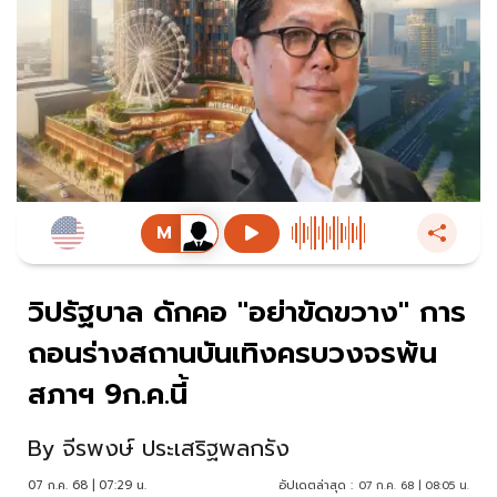
วิปรัฐบาล ดักคอ "อย่าขัดขวาง" การ
ถอนร่างสถานบันเทิงครบวงจรพ้น
สภาฯ 9ก.ค.นี้
By
จีรพงษ์ ประเสริฐพลกรัง
07 ก.ค. 68 | 07:29 น.
อัปเดตล่าสุด :
07 ก.ค. 68 | 08:05 น.