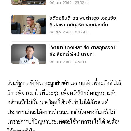
ไม่มีใครยอมใคร
06 ส.ค. 2569 | 23:52 น.
อดีตอธิบดี สถ.พบตำรวจ เจอแจ้ง
6 ข้อหา คดีทุจริตสอบท้องถิ่น
06 ส.ค. 2569 | 09:24 น.
'วัฒนา ช่างเหลา'ซีด ศาลอุทธรณ์
สั่งเลือกตั้งใหม่ นายก
อบจ.ขอนแก่น
06 ส.ค. 2569 | 08:51 น.
ส่วนรัฐบาลยังกังวลจะถูกฝ่ายค้านตลบหลัง เพื่อผลักดันให้
มีการพิจารณาในที่ประชุม เพื่อหวังตีตกร่างกฎหมายดัง
กล่าวหรือไม่นั้น นายวิสุทธิ์ ยืนยันว่า ไม่ได้กังวล แต่
ประชาชนก็จะได้ทราบว่า สส.ปากกับใจ ตรงกันหรือไม่
เพราะการแก้ปัญหาประเทศจะใช้วาทกรรมไม่ได้ จะต้อง