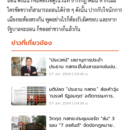
ถอน ดังนั้น ก็จะต้องรอดูในวันที่ 9 กรกฎาคมนี้ หากไม่มี
ใครขัดขวางก็สามารถถอนได้ง่าย ๆ ดังนั้น ปากกับใจนักการ
เมืองจะต้องตรงกัน พูดอย่างไรก็ต้องรับผิดชอบ และหาก
รัฐบาลจะถอน ก็ขออย่าขวางก็แล้วกัน
ข่าวที่เกี่ยวข้อง
"ประเวศน์" เลขานุการประจำ
ประธาน กสทช.ยื่นใบลาออกเซ่นปม
คุณสมบัตินพ.สรณ
07 ส.ค. 2569 | 09:45 น.
มติปลด “ประธาน กสทช.” ส่อเค้าวุ่น
'ณรงค์ รัฐอมฤต' อดีตกรรมการ
สรรหาโต้ข้อวินิจฉัย
07 ส.ค. 2569 | 04:36 น.
วิกฤต กสทช.ประชุมบอร์ด "ล่ม" 3
รอบ "7 อรหันต์" งัดข้อกฏหมาย