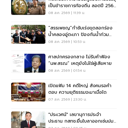
เป็นข้าราชการท้องถิ่น ลอตปี 2568
ใหม่
08 ส.ค. 2569 | 11:39 น.
“สรรเพชญ”กำชับเร่งขุดลอกร่อง
น้ำคลองอู่ตะเภา ป้องกันน้ำท่วม
สงขลา
08 ส.ค. 2569 | 10:53 น.
ศาลปกครองกลาง ไม่รับคำฟ้อง
“นพ.สรณ” เหตุยังไม่ใช่ผู้เสียหาย
08 ส.ค. 2569 | 01:54 น.
เปิดแฟ้ม 14 คดีใหญ่ สังคมรอคำ
ตอบ ความยุติธรรมจะมาเมื่อใด
07 ส.ค. 2569 | 23:30 น.
"ประเวศน์" เลขานุการประจำ
ประธาน กสทช.ยื่นใบลาออกเซ่นปม
คุณสมบัตินพ.สรณ