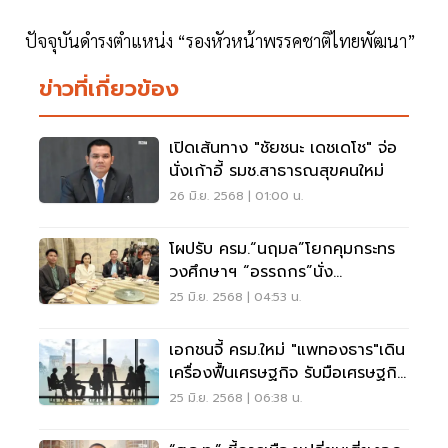
ปัจจุบันดำรงตำแหน่ง “รองหัวหน้าพรรคชาติไทยพัฒนา”
ข่าวที่เกี่ยวข้อง
เปิดเส้นทาง "ชัยชนะ เดชเดโช" จ่อ
นั่งเก้าอี้ รมช.สาธารณสุขคนใหม่
26 มิ.ย. 2568 | 01:00 น.
โผปรับ ครม.“นฤมล”โยกคุมกระทร
วงศึกษาฯ “อรรถกร”นั่ง
รมว.เกษตรฯ
25 มิ.ย. 2568 | 04:53 น.
เอกชนจี้ ครม.ใหม่ "แพทองธาร"เดิน
เครื่องฟื้นเศรษฐกิจ รับมือเศรษฐกิจ
โลกชะลอ
25 มิ.ย. 2568 | 06:38 น.