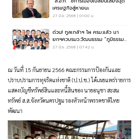
“ส.อ.ท.” ชี้การเมืองเปลี่ยนเสี่ยงฉุด
เศรษฐกิจสู่หายนะ
27 มิ.ย. 2568 | 01:00 น.
ด่วน! ทูลเกล้าฯ โผ ครม.แล้ว นา
ยกฯควบรมว.วัฒนธรรม “ภูมิธรรม”
มท.1
27 มิ.ย. 2568 | 07:42 น.
ณ วันที่ 15 กันยายน 2566 คณะกรรมการป้องกันและ
ปราบปรามการทุจริตแห่งชาติ (ป.ป.ช.) ได้เผยแพร่รายการ
แสดงบัญชีทรัพย์สินและหนี้สินของ นายอนุชา สะสม
ทรัพย์ ส.ส.จังหวัดนครปฐม รองหัวหน้าพรรคชาติไทย
พัฒนา