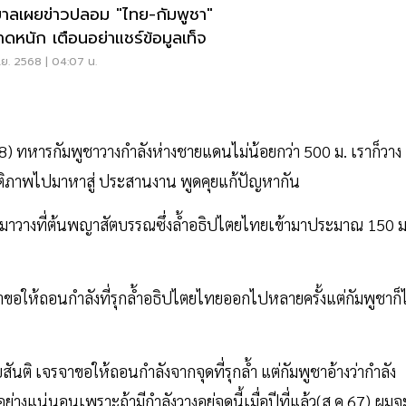
บาลเผยข่าวปลอม "ไทย-กัมพูชา"
าดหนัก เตือนอย่าแชร์ข้อมูลเท็จ
.ย. 2568 | 04:07 น.
.68) ทหารกัมพูชาวางกำลังห่างชายแดนไม่น้อยกว่า 500 ม. เราก็วาง
สันติภาพไปมาหาสู่ ประสานงาน พูดคุยแก้ปัญหากัน
ขึ้นมาวางที่ต้นพญาสัตบรรณซึ่งล้ำอธิปไตยไทยเข้ามาประมาณ 150 ม
อให้ถอนกำลังที่รุกล้ำอธิปไตยไทยออกไปหลายครั้งแต่กัมพูชาก็ไ
ติ เจรจาขอให้ถอนกำลังจากจุดที่รุกล้ำ แต่กัมพูชาอ้างว่ากำลัง
งอย่างแน่นอนเพราะถ้ามีกำลังวางอยู่จุดนี้เมื่อปีที่แล้ว(ส.ค.67) ผมจ