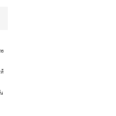
าย
ห้
ัน