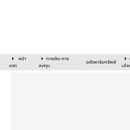
หน้า
การเงิน-การ
อสังหาริมทรัพย์
แรก
ลงทุน
นโย