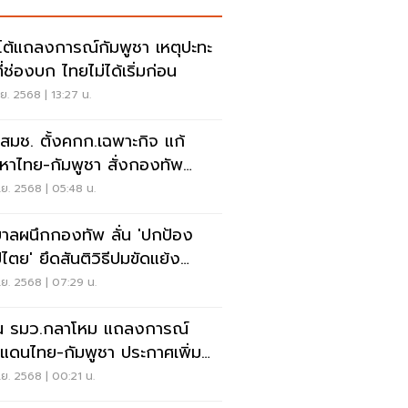
โต้แถลงการณ์กัมพูชา เหตุปะทะ
ี่ช่องบก ไทยไม่ได้เริ่มก่อน
.ย. 2568 | 13:27 น.
 สมช. ตั้งคกก.เฉพาะกิจ แก้
หาไทย-กัมพูชา สั่งกองทัพ
อมรับมือ
.ย. 2568 | 05:48 น.
บาลผนึกกองทัพ ลั่น 'ปกป้อง
ปไตย' ยึดสันติวิธีปมขัดแย้ง
พูชา
.ย. 2568 | 07:29 น.
น รมว.กลาโหม แถลงการณ์
แดนไทย-กัมพูชา ประกาศเพิ่ม
รการตอบโต้
.ย. 2568 | 00:21 น.