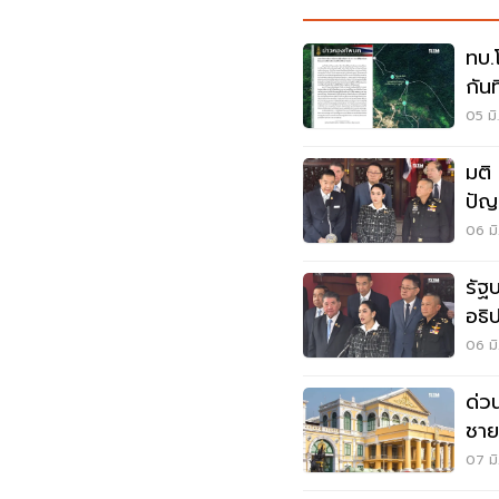
ทบ.
กันท
05 มิ
มติ
ปัญ
พร้
06 มิ
รัฐ
อธิ
กัม
06 มิ
ด่ว
ชาย
มาต
07 มิ