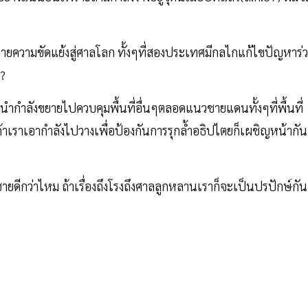
ขยายความขัดแย้งสู่ศาลโลก ทั้งๆที่สองประเทศมีกลไกแก้ไขปัญหาร่
ร?
ำกำลังขยายไปควบคุมพื้นที่อื่นๆตลอดแนวชายแดนทั้งๆที่พื้นที่
า ถ้าเราเอากำลังไปวางเพื่อป้องกันการรุกล้ำอธิปไตยก็เผชิญหน้ากัน
้ชายดีกว่าไหม ถ้าเรื่องถึงโรงถึงศาลลูกหลานเราก็จะเป็นปรปักษ์กัน