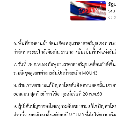
รัฐ
ระบ
07 มิ
6. พื้นที่ช่องอานม้า ก่อนเกิดเหตุเผาศาลาตรีมุข(28 ก.พ
กำลังห่างระยะใกล้เคียงกัน ย่านกลางนั้นเป็นพื้นที่แห่ง
7. วันที่ 28 ก.พ.68 กัมพูชาเผาศาลาตรีมุข เคลื่อนกำลัง
รวมถึงขุดคูเลททำลายสันปันน้ำละเมิด MOU43
8. ฝ่ายเราพยายามแก้ปัญหาโดยสันติ อดทนอดกลั้น เจรจาข
ยอมถอน สุดท้ายมีการใช้อาวุธเมื่อวันที่ 28 พ.ค.68
9. ผู้บังคับบัญชาของไทยทุกระดับพยายามแก้ไขปัญหาโดยสัน
ส่วนนี้วางอยู่เดิมมาตั้งแต่ก่อนมี MOU43 ซึ่งไม่ใช่ความจริ