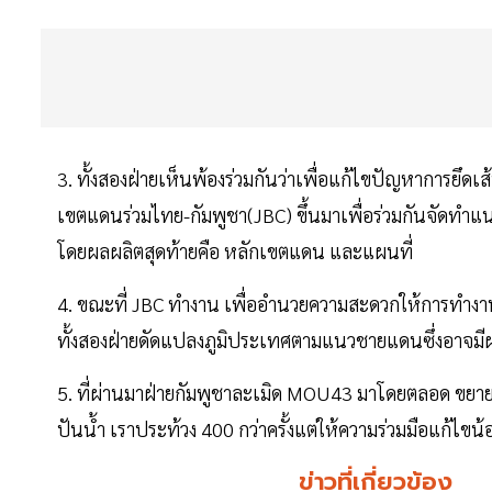
3. ทั้งสองฝ่ายเห็นพ้องร่วมกันว่าเพื่อแก้ไขปัญหาการยึด
เขตแดนร่วมไทย-กัมพูชา(JBC) ขึ้นมาเพื่อร่วมกันจัดทำแ
โดยผลผลิตสุดท้ายคือ หลักเขตแดน และแผนที่
4. ขณะที่ JBC ทำงาน เพื่ออำนวยความสะดวกให้การทำงานร
ทั้งสองฝ่ายดัดแปลงภูมิประเทศตามแนวชายแดนซึ่งอาจมี
5. ที่ผ่านมาฝ่ายกัมพูชาละเมิด MOU43 มาโดยตลอด ขยาย
ปันน้ำ เราประท้วง 400 กว่าครั้งแต่ให้ความร่วมมือแก้ไข
ข่าวที่เกี่ยวข้อง