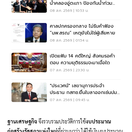
น้ำคลองอู่ตะเภา ป้องกันน้ำท่วม
สงขลา
08 ส.ค. 2569 | 10:53 น.
ศาลปกครองกลาง ไม่รับคำฟ้อง
“นพ.สรณ” เหตุยังไม่ใช่ผู้เสียหาย
08 ส.ค. 2569 | 01:54 น.
เปิดแฟ้ม 14 คดีใหญ่ สังคมรอคำ
ตอบ ความยุติธรรมจะมาเมื่อใด
07 ส.ค. 2569 | 23:30 น.
"ประเวศน์" เลขานุการประจำ
ประธาน กสทช.ยื่นใบลาออกเซ่นปม
คุณสมบัตินพ.สรณ
07 ส.ค. 2569 | 09:45 น.
ฐานเศรษฐกิจ
จึงรวบรวมประวัติการใช้
งบประมาณ
ก่อสร้างรัฐสภาแห่งใหม่
ที่ผ่านมาว่า ได้ใช้เงินงบประมาณ