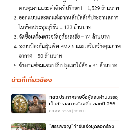
ควบคุมงานและค่าจ้างที่ปรึกษา) = 1,529 ล้านบาท
ออกแบบและตกแต่งฉากหลังบัลลังก์ประธานสภาฯ
ในห้องประชุมสุริยัน = 133 ล้านบาท
จัดซื้อเครื่องตรวจวัตถุต้องสงสัย = 74 ล้านบาท
ระบบป้องกันฝุ่นพิษ PM2.5 และเสริมสร้างคุณภาพ
อากาศ = 50 ล้านบาท
จ้างงานซ่อมแซมปรับปรุงเสาไม้สัก = 31 ล้านบาท
ข่าวที่เกี่ยวข้อง
กสถ.ประกาศรายชื่อผู้สอบผ่านบรรจุ
เป็นข้าราชการท้องถิ่น ลอตปี 2568
ใหม่
08 ส.ค. 2569 | 11:39 น.
“สรรเพชญ”กำชับเร่งขุดลอกร่อง