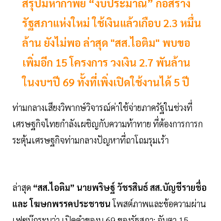
สรุปมหากาพย์ “งบประมาณ” ก่อสร้าง
รัฐสภาแห่งใหม่ ใช้เงินแล้วเกือบ 2.3 หมื่น
ล้าน ยังไม่พอ ล่าสุด "สส.ไอติม" พบขอ
เพิ่มอีก 15 โครงการ วงเงิน 2.7 พันล้าน
ในงบฯปี 69 ทั้งที่เพิ่งเปิดใช้งานได้ 5 ปี
ท่ามกลางเสียงวิพากษ์วิจารณ์ค่าใช้จ่ายภาครัฐในช่วงที่
เศรษฐกิจไทยกำลังเผชิญกับความท้าทาย ที่ต้องการการก
ระตุ้นเศรษฐกิจท่ามกลางปัญหาที่ถาโถมรุมเร้า
ล่าสุด
“สส.ไอติม” นายพริษฐ์ วัชรสินธ์ สส.บัญชีรายชื่อ
และ โฆษกพรรคประชาชน
โพสต์ภาพและข้อความผ่าน
เฟซบุ๊กระบุว่า เปิดคำของบ 69 ของรัฐสภา: จับตา 15