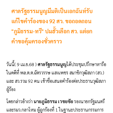
ศาลรัฐธรรมนูญมีมติเป็นเอกฉันท์รับ
แก้ไขคำร้องของ 92 สว. ขอถอดถอน
"ภูมิธรรม-ทวี" ปมฮั้วเลือก สว. แต่ยก
คำขอคุ้มครองชั่วคราว
วันนี้( 9 เม.ย.68 )
ศาลรัฐธรรมนูญ
ได้ประชุมปรึกษาหารือ
ในคดีที่ พล.ต.ต.ฉัตรวรรษ แสงเพชร สมาชิกวุฒิสภา (สว.)
และ สว.รวม 92 คน เข้าชื่อเสนอคำร้องต่อประธานวุฒิสภา
ผู้ร้อง
โดยกล่าวอ้างว่า
นายภูมิธรรม เวชยชัย
รองนายกรัฐมนตรี
และรมว.กลาโหม ผู้ถูกร้องที่ 1 ในฐานะประธานกรรมการ