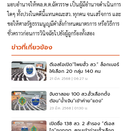
มอบอำนาจให้พล.ต.ต.ฉัตวรรษ เป็นผู้มีอำนาจดำเนินการ
ใดๆ ทั้งปวงในคดีนี้แทนคณะสว. ทุกคน จนเสร็จการ และ
ขอให้ศาลรัฐธรรมนูญมีคำสั่งกำหนดมาตรการ หรือวิธีการ
ชั่วคราวก่อนการวินิจฉัยไปยังผู้ถูกร้องทั้งสอง
ข่าวที่เกี่ยวข้อง
ดีเอสไอเปิด“โพยฮั้ว สว.” ล็อกเบอร์
ให้เลือก 20 กลุ่ม 140 คน
21 มี.ค. 2568 | 06:27 น.
จับตาสอย 100 สว.ฮั้วเลือกตั้ง
ต้อน“น้ำเงิน”เข้าค่าย“แดง”
23 มี.ค. 2568 | 01:30 น.
เปิดชื่อ 138 สว. 2 สำรอง “ดีเอส
ไอ”ชงกกต. สอบเข้าข่ายฮั้วเลือก