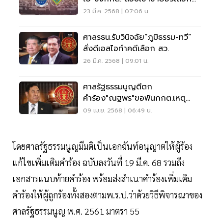
ตั้ง
23 มี.ค. 2568 | 07:06 น.
ศาลรธน.รับวินิจฉัย“ภูมิธรรม-ทวี”
สั่งดีเอสไอทำคดีเลือก สว.
26 มี.ค. 2568 | 09:01 น.
ศาลรัฐธรรมนูญตีตก
คำร้อง"ณฐพร"ขอฟันกกต.เหตุ
ปล่อยฮั้วเลือก สว.
09 เม.ย. 2568 | 06:49 น.
โดยศาลรัฐธรรมนูญมีมติเป็นเอกฉันท์อนุญาตให้ผู้ร้อง
แก้ไขเพิ่มเติมคำร้อง ฉบับลงวันที่ 19 มี.ค. 68 รวมถึง
เอกสารแนบท้ายคำร้อง พร้อมส่งสำเนาคำร้องเพิ่มเติม
คำร้องให้ผู้ถูกร้องทั้งสองตามพ.ร.ป.ว่าด้วยวิธีพิจารณาของ
ศาลรัฐธรรมนูญ พ.ศ. 2561 มาตรา 55