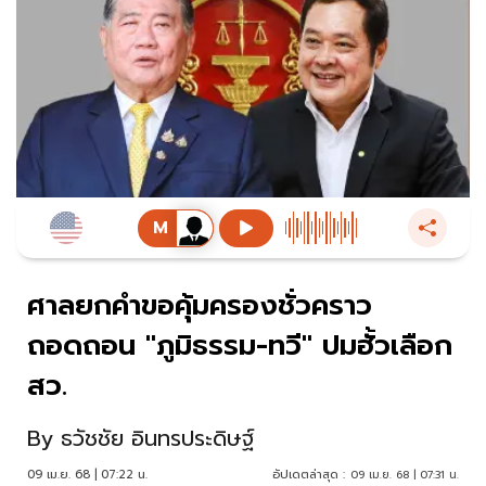
ศาลยกคำขอคุ้มครองชั่วคราว
ถอดถอน "ภูมิธรรม-ทวี" ปมฮั้วเลือก
สว.
By
ธวัชชัย อินทรประดิษฐ์
09 เม.ย. 68 | 07:22 น.
อัปเดตล่าสุด :
09 เม.ย. 68 | 07:31 น.