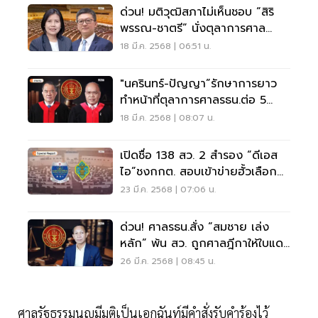
ด่วน! มติวุฒิสภาไม่เห็นชอบ “สิริ
พรรณ-ชาตรี” นั่งตุลาการศาล
รธน.
18 มี.ค. 2568 | 06:51 น.
"นครินทร์-ปัญญา”รักษาการยาว
ทำหน้าที่ตุลาการศาลรธน.ต่อ 5
เดือน
18 มี.ค. 2568 | 08:07 น.
เปิดชื่อ 138 สว. 2 สำรอง “ดีเอส
ไอ”ชงกกต. สอบเข้าข่ายฮั้วเลือก
ตั้ง
23 มี.ค. 2568 | 07:06 น.
ด่วน! ศาลรธน.สั่ง “สมชาย เล่ง
หลัก” พ้น สว. ถูกศาลฎีกาให้ใบแดง
10 ปี
26 มี.ค. 2568 | 08:45 น.
ศาลรัฐธรรมนูญมีมติเป็นเอกฉันท์มีคำสั่งรับคำร้องไว้