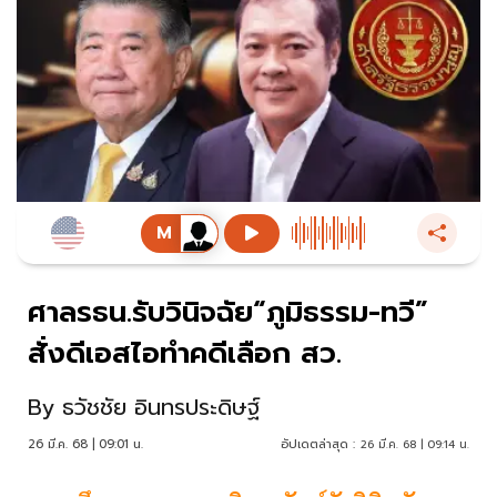
ศาลรธน.รับวินิจฉัย“ภูมิธรรม-ทวี”
สั่งดีเอสไอทำคดีเลือก สว.
By
ธวัชชัย อินทรประดิษฐ์
26 มี.ค. 68 | 09:01 น.
อัปเดตล่าสุด :
26 มี.ค. 68 | 09:14 น.