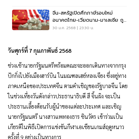
จีน-สหรัฐเปิดศึกภาษีรอบใหม่
อนาคตไทย-เวียดนาม-มาเลเซีย ถูก
ดึงเข้าสมรภูมิ
30 ม.ค. 2568 | 23:30 น.
วันศุกร์ที่ 7 กุมภาพันธ์ 2568
ช่วงเช้านายกรัฐมนตรีพร้อมคณะจะออกเดินทางจากกรุง
ปักกิ่งไปยังเมืองฮาร์บิน ในมณฑลเฮย์หลงเจียง ซึ่งอยู่ทาง
ภาคเหนือของประเทศจีน ตามคำเชิญของรัฐบาลจีน โดย
ในช่วงเที่ยงวันดังกล่าวประธานาธิบดี สี จิ้นผิง จะเป็น
ประธานเลี้ยงต้อนรับผู้นำของแต่ละประเทศ และเชิญ
นายกรัฐมนตรี นางสาวแพทองธาร ชินวัตร เข้าร่วมเป็น
เกียรติในพิธีเปิดการแข่งขันกีฬาเอเชียนเกมส์ฤดูหนาว
ครั้งที่ 9 อย่างเป็นทางการ