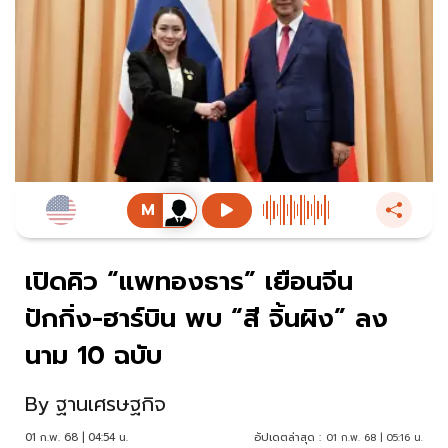
เปิดคิว “แพทองธาร” เยือนจีน
ปักกิ่ง-ฮาร์บิน พบ “สี จิ้นผิง” ลง
นาม 10 ฉบับ
By
ฐานเศรษฐกิจ
01 ก.พ. 68 | 04:54 น.
อัปเดตล่าสุด :
01 ก.พ. 68 | 05:16 น.