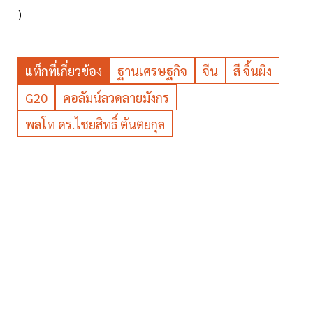
)
แท็กที่เกี่ยวข้อง
ฐานเศรษฐกิจ
จีน
สี จิ้นผิง
G20
คอลัมน์ลวดลายมังกร
พลโท ดร.ไชยสิทธิ์ ตันตยกุล