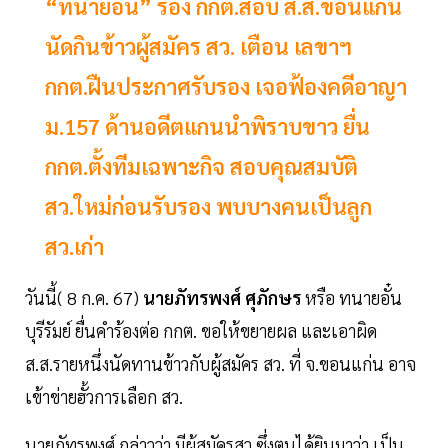
“ทนายอั๋น” ร้อง กกต.สอบ ส.ส.ขอนแก่น
นัดกินข้าวผู้สมัคร สว. เตือน เลขาฯ
กกต.ฝืนประกาศรับรอง เจอฟ้องคดีอาญา
ม.157 ด้านอดีตแกนนำพิราบขาว ยื่น
กกต.ตั้งทีมเฉพาะกิจ สอบคุณสมบัติ
สว.ใหม่ก่อนรับรอง พบบางคนเป็นลูก
สว.เก่า
วันนี้( 8 ก.ค. 67)
นายภัทรพงศ์ ศุภักษร
หรือ ทนายอั๋น
บุรีรัมย์ ยื่นคำร้องต่อ กกต. ขอให้ขยายผล และเอาผิด
ส.ส.รายหนึ่งนัดทานข้าวกับผู้สมัคร สว. ที่ จ.ขอนแก่น อาจ
เข้าข่ายฮั้วการเลือก สว.
นายภัทรพงศ์ กล่าวว่า มีผู้สมัครสว.ซึ่งตนได้ยินมาว่า เป็น