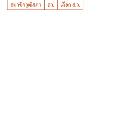
สมาชิกวุฒิสภา
สว.
เลือก ส.ว.