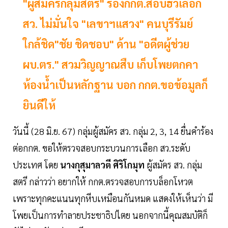
"ผู้สมัครกลุ่มสตรี" ร้องกกต.สอบฮั้วเลือก
สว. ไม่มั่นใจ "เลขาฯแสวง" คนบุรีรัมย์
ใกล้ชิด"ชัย ชิดชอบ" ด้าน "อดีตผู้ช่วย
ผบ.ตร." สวมวิญญาณสืบ เก็บโพยตกคา
ห้องน้ำเป็นหลักฐาน บอก กกต.ขอข้อมูลก็
ยินดีให้
วันนี้ (28 มิ.ย. 67) กลุ่มผู้สมัคร สว. กลุ่ม 2, 3, 14 ยื่นคำร้อง
ต่อกกต. ขอให้ตรวจสอบกระบวนการเลือก สว.ระดับ
ประเทศ โดย
นางกุสุมาลวตี ศิริโกมุท
ผู้สมัคร สว. กลุ่ม
สตรี กล่าวว่า อยากให้ กกต.ตรวจสอบการบล็อกโหวต
เพราะทุกคะแนนทุกหีบเหมือนกันหมด แสดงให้เห็นว่า มี
โพยเป็นการทำลายประชาธิปไตย นอกจากนี้คุณสมบัติก็