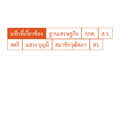
แท็กที่เกี่ยวข้อง
ฐานเศรษฐกิจ
กกต.
ส.ว.
สตรี
แสวง บุญมี
สมาชิกวุฒิสภา
สว.