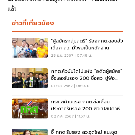
แล้ว
ข่าวที่เกี่ยวข้อง
"ผู้สมัครกลุ่มสตรี" ร้องกกต.สอบฮั้ว
เลือก สว. มีโพยเป็นหลักฐาน
28 มิ.ย. 2567 | 07:48 น.
กกต.หัวบันไดไม่แห้ง “อดีตผู้สมัคร”
จี้ชะลอรับรอง 200 ชื่อสว. ขู่ฟ้อ
งม.157
01 ก.ค. 2567 | 06:14 น.
กระแสค้านแรง กกต.ส่อเลื่อน
ประกาศรับรอง 200 สว.ไปสัปดาห์
หน้า
02 ก.ค. 2567 | 11:57 น.
จี้ กกต.รับรอง สว.ชุดใหม่ แนะชุด