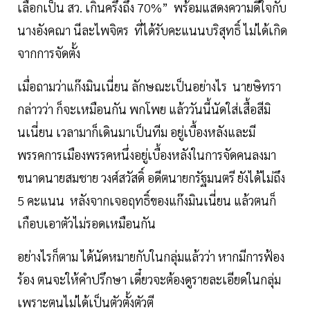
เลือกเป็น สว. เกินครึ่งถึง 70%” พร้อมแสดงความดีใจกับ
นางอังคณา นีละไพจิตร ที่ได้รับคะแนนบริสุทธิ์ ไม่ได้เกิด
จากการจัดตั้ง
เมื่อถามว่าแก๊งมินเนี่ยน ลักษณะเป็นอย่างไร นายษิทรา
กล่าวว่า ก็จะเหมือนกัน พกโพย แล้ววันนี้นัดใส่เสื้อสีมิ
นเนี่ยน เวลามาก็เดินมาเป็นทีม อยู่เบื้องหลังและมี
พรรคการเมืองพรรคหนึ่งอยู่เบื้องหลังในการจัดคนลงมา
ขนาดนายสมชาย วงศ์สวัสดิ์ อดีตนายกรัฐมนตรี ยังได้ไม่ถึง
5 คะแนน หลังจากเจอฤทธิ์ของแก๊งมินเนี่ยน แล้วตนก็
เกือบเอาตัวไม่รอดเหมือนกัน
อย่างไรก็ตาม ได้นัดหมายกับในกลุ่มแล้วว่า หากมีการฟ้อง
ร้อง ตนจะให้คำปรึกษา เดี๋ยวจะต้องดูรายละเอียดในกลุ่ม
เพราะตนไม่ได้เป็นตัวตั้งตัวตี