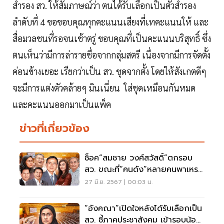
สำรอง สว. ให้สัมภาษณ์ว่า ตนได้รับเลือกเป็นตัวสำรอง
ลำดับที่ 4 ขอขอบคุณทุกคะแนนเสียงที่เทคะแนนให้ และ
สื่อมวลชนที่รอจนเช้าตรู่ ขอบคุณที่เป็นคะแนนบริสุทธิ์ ซึ่ง
ตนเห็นว่ามีการล่ารายชื่อจากกลุ่มสตรี เนื่องจากมีการจัดตั้ง
ค่อนข้างเยอะ เรียกว่าเป็น สว. ชุดจากตั้ง โดยให้สังเกตดีๆ
จะมีการแต่งตัวคล้ายๆ มินเนี่ยน ใส่ชุดเหมือนกันหมด
และคะแนนออกมาเป็นแพ็ค
ข่าวที่เกี่ยวข้อง
ช็อค“สมชาย วงศ์สวัสดิ์”ตกรอบ
สว. ขณะที่“คนดัง”หลายคนพาเหรด
เข้าสภาสูง
27 มิ.ย. 2567 | 00:03 น.
“อังคณา”เปิดใจหลังได้รับเลือกเป็น
สว. ชี้ภาคประชาสังคม เข้ารอบน้อย