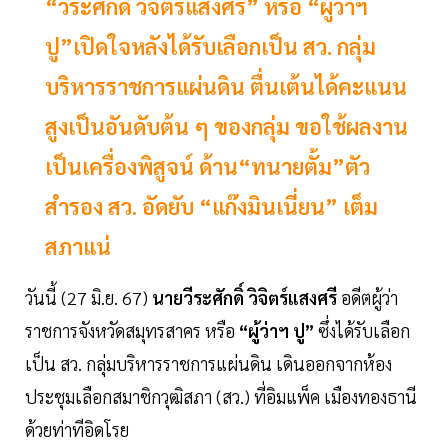
“วีระศักดิ์ วิจิตร์แสงศรี” หรือ “ผู้ว่าฯ
ปู”เปิดใจหลังได้รับเลือกเป็น สว. กลุ่ม
บริหารราชการแผ่นดิน ตื่นเต้นได้คะแนน
สูงเป็นอันดับต้น ๆ ของกลุ่ม ขอใช้ผลงาน
เป็นเครื่องพิสูจน์ ด้าน“ทนายตั้ม”ตัว
สำรอง สว. อัดยับ “แก๊งมินเนี่ยน” เต็ม
สภาแน่
วันนี้ (27 มิ.ย. 67)
นายวีระศักดิ์ วิจิตร์แสงศรี
อดีตผู้ว่า
ราชการจังหวัดสมุทรสาคร หรือ
“ผู้ว่าฯ ปู”
ซึ่งได้รับเลือก
เป็น สว. กลุ่มบริหารราชการแผ่นดิน เดินออกจากห้อง
ประชุมเลือกสมาชิกวุฒิสภา (สว.) ที่อิมแพ็ค เมืองทองธานี
ด้วยท่าทีอิดโรย