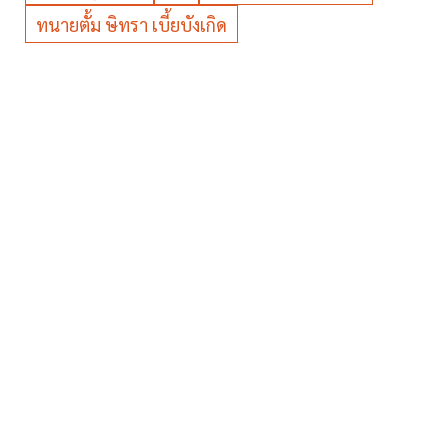
ทนายตั้ม ษิทรา เบี้ยบังเกิด