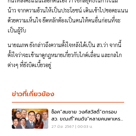
กันให้ลงคะแนนเลือกตนเอง ว่า
ใช้กลยุทธ์ในการโน้ม
น้าว จากความอ้วนให้เป็นประโยชน์ เดินเข้าไปขอคะแนน
ด้วยความเห็นใจ ยึดหลักต้องเป็นคนให้คนอื่นก่อนที่จะ
เป็นผู้รับ
นายณภพ ยังกล่าวถึงความตั้งใจหลังได้เป็น สว.ว่า จากนี้
ตั้งใจว่าจะเข้ามาดูกฎหมายเกี่ยวกับไกด์เถื่อน และกลไก
ต่างๆ ที่ยังบิดเบี้ยวอยู่
ข่าวที่เกี่ยวข้อง
ช็อค“สมชาย วงศ์สวัสดิ์”ตกรอบ
สว. ขณะที่“คนดัง”หลายคนพาเหรด
เข้าสภาสูง
27 มิ.ย. 2567 | 00:03 น.