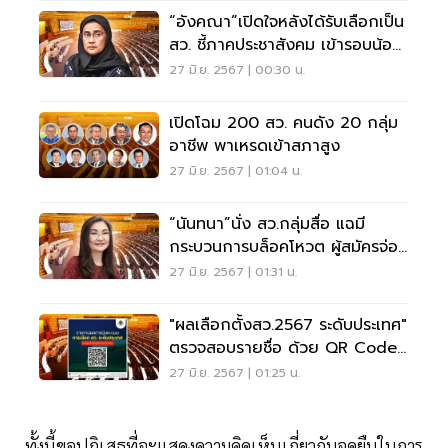
“อังคณา”เปิดใจหลังได้รับเลือกเป็น
สว. ชี้ภาคประชาสังคม เข้ารอบน้อย
มาก
27 มิ.ย. 2567 | 00:30 น.
เปิดโฉม 200 สว. คนดัง 20 กลุ่ม
อาชีพ พาเหรดเข้าสภาสูง
27 มิ.ย. 2567 | 01:04 น.
“นันทนา”นั่ง สว.กลุ่มสื่อ แฉมี
กระบวนการบล็อคโหวต ผู้สมัครจ่อ
ยื่นกกต.สอบ
27 มิ.ย. 2567 | 01:31 น.
"ผลเลือกตั้งสว.2567 ระดับประเทศ"
ตรวจสอบรายชื่อ ด้วย QR Code
กกต.
27 มิ.ย. 2567 | 01:25 น.
ทั้งนี้ขอปฏิเสธที่จะแสดงความคิดเห็นเกี่ยวกับจุดยืนในการ