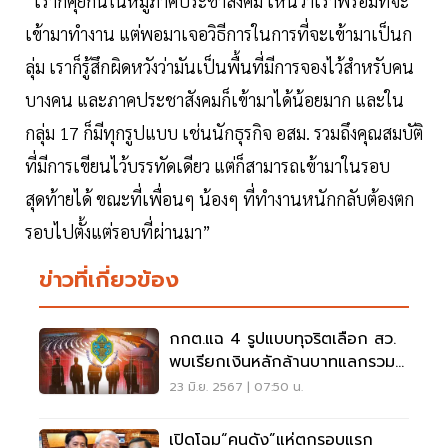
“เราก็คุยกันในหมู่ภาคประชาสังคม เห็นว่าเราพร้อมที่จะ
เข้ามาทำงาน แต่พอมาเจอวิธีการในการที่จะเข้ามาเป็นก
ลุ่ม เราก็รู้สึกผิดหวังว่ามันเป็นพื้นที่มีการจองไว้สำหรับคน
บางคน และภาคประชาสังคมก็เข้ามาได้น้อยมาก และใน
กลุ่ม 17 ก็มีทุกรูปแบบ เช่นนักธุรกิจ อสม. รวมถึงคุณสมบัติ
ที่มีการเขียนไว้บรรทัดเดียว แต่ก็สามารถเข้ามาในรอบ
สุดท้ายได้ ขณะที่เพื่อนๆ น้องๆ ที่ทำงานหนักกลับต้องตก
รอบไปตั้งแต่รอบที่ผ่านมา”
ข่าวที่เกี่ยวข้อง
กกต.แฉ 4 รูปแบบทุจริตเลือก สว.
พบเรียกเงินหลักล้านบาทแลกรวม
เสียงหนุน
23 มิ.ย. 2567 | 07:50 น.
เปิดโฉม“คนดัง”แห่ตกรอบแรก