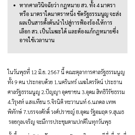
หากศาลวินิจฉัยว่า กฎหมาย สว. ทั้ง 4 มาตรา
หรือ มาตราใดมาตราหนึ่ง ขัดรัฐธรรมนูญ จะส่ง
ผลเป็นสารตั้งต้นนำไปสู่การฟ้องร้องให้การ
เลือก สว. เป็นโมฆะได้ และต้องแก้กฎหมายซึ่ง
อาจใช้เวลานาน
ในวันพุธที่ 12 มิ.ย. 2567 นี้ คณะตุลาการศาลรัฐธรรมนูญ
ทั้ง 9 คน ประกอบด้วย 1.นครินทร์ เมฆไตรรัตน์ ประธาน
ศาลรัฐธรรมนูญ 2.ปัญญา อุดชาชน 3.อุดม สิทธิวิรัชธรรม
4.วิรุฬห์ แสงเทียน 5.จิรนิติ หะวานนท์ 6.นภดล เทพ
พิทักษ์ 7.บรรจงศักดิ์ วงศ์ปราชญ์ 8.อุดม รัฐอมฤต 9.สุเมธ
รอยกุลเจริญ จะมีการประชุมตามปกติในทุกวันพุธ