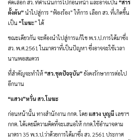
คัดเลือก สว. ที่ดำเนินการไปก่อนหน้า และอาจเป็น
“สาร
ตั้งต้น”
นำไปสู่การ “ฟ้องร้อง” ให้การ เลือก สว. ที่เกิดขึ้น
เป็น
“โมฆ
ะ” ได้
ขณะเดียวกัน จะต้องนำไปสู่การแก้ไข พ.ร.ป.การได้มาซึ่ง
สว. พ.ศ.2561 ในมาตราที่เป็นปัญหา ซึ่งอาจจะใช้เวลา
นานพอสมควร
ที่สำคัญจะทำให้
“สว.ชุดปัจจุบัน”
ยังคงรักษาการต่อไป
อีกนาน
“แสวง”หวั่น สว.โมฆะ
ก่อนหน้านั้น ทางสำนักงาน กกต. โดย
แสวง บุญมี
เลขาฯ
กกต. ได้เคยมีความคิดที่จะเสนอให้ กกต.ใช้อำนาจตาม
มาตรา 35 พ.ร.ป.ว่าด้วยการได้มาซึ่ง สว. 2561 ประกาศ