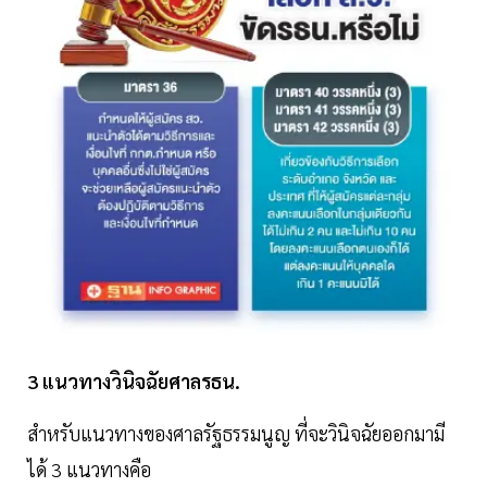
3 แนวทางวินิจฉัยศาลรธน.
สำหรับแนวทางของศาลรัฐธรรมนูญ ที่จะวินิจฉัยออกมามี
ได้ 3 แนวทางคือ