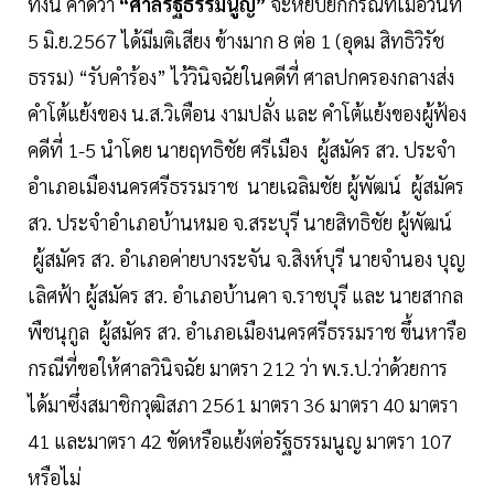
ทั้งนี้ คาดว่า
“ศาลรัฐธรรมนูญ”
จะหยิบยกกรณีที่เมื่อวันที่
5 มิ.ย.2567 ได้มีมติเสียง ข้างมาก 8 ต่อ 1 (อุดม สิทธิวิรัช
ธรรม) “รับคำร้อง” ไว้วินิจฉัยในคดีที่ ศาลปกครองกลางส่ง
คำโต้แย้งของ น.ส.วิเตือน งามปลั่ง และ คำโต้แย้งของผู้ฟ้อง
คดีที่ 1-5 นำโดย นายฤทธิชัย ศรีเมือง ผู้สมัคร สว. ประจำ
อำเภอเมืองนครศรีธรรมราช นายเฉลิมชัย ผู้พัฒน์ ผู้สมัคร
สว. ประจำอำเภอบ้านหมอ จ.สระบุรี นายสิทธิชัย ผู้พัฒน์
ผู้สมัคร สว. อำเภอค่ายบางระจัน จ.สิงห์บุรี นายจำนอง บุญ
เลิศฟ้า ผู้สมัคร สว. อำเภอบ้านคา จ.ราชบุรี และ นายสากล
พืชนุกูล ผู้สมัคร สว. อำเภอเมืองนครศรีธรรมราช ขึ้นหารือ
กรณีที่ขอให้ศาลวินิจฉัย มาตรา 212 ว่า พ.ร.ป.ว่าด้วยการ
ได้มาซึ่งสมาชิกวุฒิสภา 2561 มาตรา 36 มาตรา 40 มาตรา
41 และมาตรา 42 ขัดหรือแย้งต่อรัฐธรรมนูญ มาตรา 107
หรือไม่