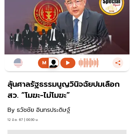
ลุ้นศาลรัฐธรรมนูญวินิจฉัยปมเลือก
สว. “โมฆะ-ไม่โมฆะ”
By
ธวัชชัย อินทรประดิษฐ์
12 มิ.ย. 67 | 00:30 น.