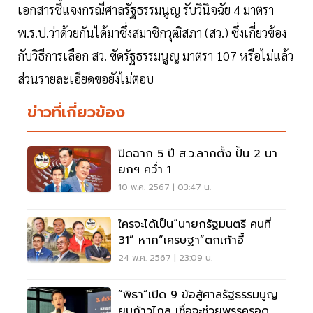
เอกสารชี้แจงกรณีศาลรัฐธรรมนูญ รับวินิจฉัย 4 มาตรา
พ.ร.ป.ว่าด้วยกันได้มาซึ่งสมาชิกวุฒิสภา (สว.) ซึ่งเกี่ยวข้อง
กับวิธีการเลือก สว. ขัดรัฐธรรมนูญ มาตรา 107 หรือไม่แล้ว
ส่วนรายละเอียดขอยังไม่ตอบ
ข่าวที่เกี่ยวข้อง
ปิดฉาก 5 ปี ส.ว.ลากตั้ง ปั้น 2 นา
ยกฯ คว่ำ 1
10 พ.ค. 2567 | 03:47 น.
ใครจะได้เป็น“นายกรัฐมนตรี คนที่
31” หาก“เศรษฐา”ตกเก้าอี้
24 พ.ค. 2567 | 23:09 น.
“พิธา”เปิด 9 ข้อสู้ศาลรัฐธรรมนูญ
ยุบก้าวไกล เชื่อจะช่วยพรรครอด