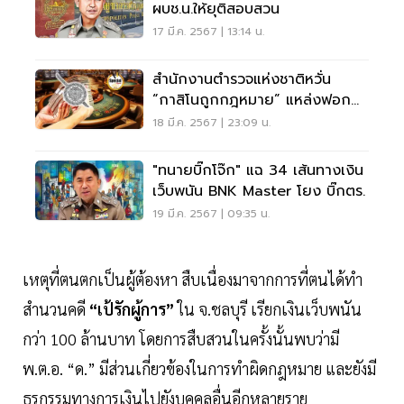
ผบช.น.ให้ยุติสอบสวน
17 มี.ค. 2567 | 13:14 น.
สำนักงานตำรวจแห่งชาติหวั่น
“กาสิโนถูกกฎหมาย” แหล่งฟอก
เงินธุรกิจสีเทา
18 มี.ค. 2567 | 23:09 น.
"ทนายบิ๊กโจ๊ก" แฉ 34 เส้นทางเงิน
เว็บพนัน BNK Master โยง บิ๊กตร.
19 มี.ค. 2567 | 09:35 น.
เหตุที่ตนตกเป็นผู้ต้องหา สืบเนื่องมาจากการที่ตนได้ทำ
สำนวนคดี
“เป้รักผู้การ”
ใน จ.ชลบุรี เรียกเงินเว็บพนัน
กว่า 100 ล้านบาท โดยการสืบสวนในครั้งนั้นพบว่ามี
พ.ต.อ. “ด.” มีส่วนเกี่ยวข้องในการทำผิดกฎหมาย และยังมี
ธุรกรรมทางการเงินไปยังบุคคลอื่นอีกหลายราย