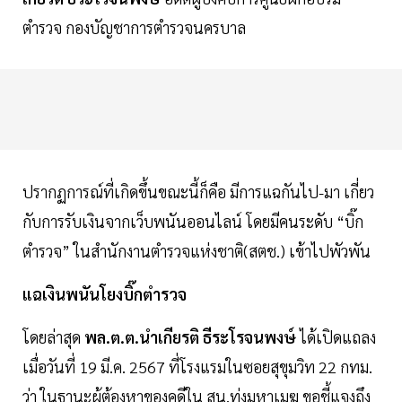
ตำรวจ กองบัญชาการตำรวจนครบาล
ปรากฏการณ์ที่เกิดขึ้นขณะนี้ก็คือ มีการแฉกันไป-มา เกี่ยว
กับการรับเงินจากเว็บพนันออนไลน์ โดยมีคนระดับ “บิ๊ก
ตำรวจ” ในสำนักงานตำรวจแห่งชาติ(สตช.) เข้าไปพัวพัน
แฉเงินพนันโยงบิ๊กตำรวจ
โดยล่าสุด
พล.ต.ต.นำเกียรติ ธีระโรจนพงษ์
ได้เปิดแถลง
เมื่อวันที่ 19 มี.ค. 2567 ที่โรงแรมในซอยสุขุมวิท 22 กทม.
ว่า ในฐานะผู้ต้องหาของคดีใน สน.ทุ่งมหาเมฆ ขอชี้แจงถึง