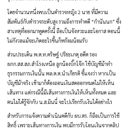
โดยจำนวนหนึ่งพบเป็นตำรวจหญิง 2 นาย ที่มีความ
สัมพันธ์กับตำรวจระดับสูง รวมถึงการทำคดี “กำนันนก” ซึ่ง
สาเหตุที่ออกมาพูดครั้งนี้ ถือเป็นจังหวะและโอกาส ตอนนี้
ไม่กังวลแม้จะเกิดอะไรขึ้นก็พร้อมน้อมรับ
ส่วนประเด็น พ.ต.ท.คริษฐ์ ปริยะเกตุ อดีต รอง
ผกก.สส.สภ.สำโรงเหนือ ลูกน้องบิ๊กโจ๊ก ใช้บัญชีม้าทำ
ธุรกรรมการเงินนั้น พล.ต.ต.นำเกียรติ ชี้แจงว่า หากเป็น
บัญชีม้าจริง เข้ามาก็ต้องถอนเงินสดออกหมดไม่ให้เห็น
เส้นทาง แต่กรณีนี้มีเส้นทางการเงินให้เห็นทั้งหมด และ
ตนไม่ได้รู้จักกับ น.ส.มินนี่ จะไปเรียกรับเงินได้อย่างไร
สำหรับการแจ้งความดำเนินคดีกับ ผบ.ตร. ก็ถือเป็นการใช้
สิทธิ์ เพราะเส้นทางการเงิน พบมีการรับโอนเงินจากคลิป