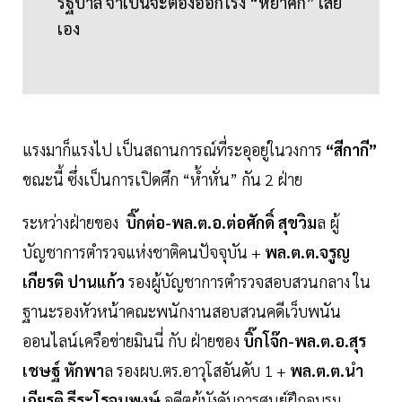
รัฐบาล จำเป็นจะต้องออกโรง “หย่าศึก” เสีย
เอง
แรงมาก็แรงไป เป็นสถานการณ์ที่ระอุอยู่ในวงการ
“สีกากี”
ขณะนี้ ซึ่งเป็นการเปิดศึก “ห้ำหั่น” กัน 2 ฝ่าย
ระหว่างฝ่ายของ
บิ๊กต่อ-พล.ต.อ.ต่อศักดิ์ สุขวิม
ล ผู้
บัญชาการตำรวจแห่งชาติคนปัจจุบัน +
พล.ต.ต.จรูญ
เกียรติ ปานแก้ว
รองผู้บัญชาการตำรวจสอบสวนกลาง ใน
ฐานะรองหัวหน้าคณะพนักงานสอบสวนคดีเว็บพนัน
ออนไลน์เครือข่ายมินนี่ กับ ฝ่ายของ
บิ๊กโจ๊ก-พล.ต.อ.สุร
เชษฐ์ หักพา
ล รองผบ.ตร.อาวุโสอันดับ 1 +
พล.ต.ต.นำ
เกียรติ ธีระโรจนพงษ์
อดีตผู้บังคับการศูนย์ฝึกอบรม