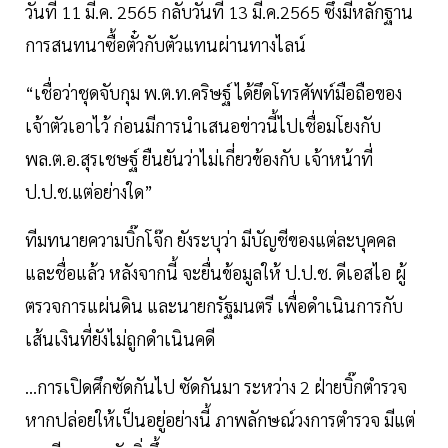
วันที่ 11 มี.ค. 2565 กลับวันที่ 13 มี.ค.2565 ซึ่งมีหลักฐาน
การสนทนาซื้อตั๋วกับตัวแทนผ่านทางไลน์
“เชื่อว่าชุดจับกุม พ.ต.ท.คริษฐ์ ได้ยึดโทรศัพท์มือถือของ
เจ้าตัวเอาไว้ ก่อนมีการนำเสนอข่าวนี้ไปเชื่อมโยงกับ
พล.ต.อ.สุรเชษฐ์ ยืนยันว่าไม่เกี่ยวข้องกับ เจ้าหน้าที่
ป.ป.ช.แต่อย่างใด”
ทีมทนายความบิ๊กโจ๊ก ยังระบุว่า มีบัญชีของแต่ละบุคคล
และชื่อแล้ว หลังจากนี้ จะยื่นข้อมูลให้ ป.ป.ช. ดีเอสไอ ผู้
ตรวจการแผ่นดิน และนายกรัฐมนตรี เพื่อดำเนินการกับ
เส้นเงินที่ยังไม่ถูกดำเนินคดี
...การเปิดศึกซัดกันไป ซัดกันมา ระหว่าง 2 ฝ่ายบิ๊กตำรวจ
หากปล่อยให้เป็นอยู่อย่างนี้ ภาพลักษณ์วงการตำรวจ มีแต่