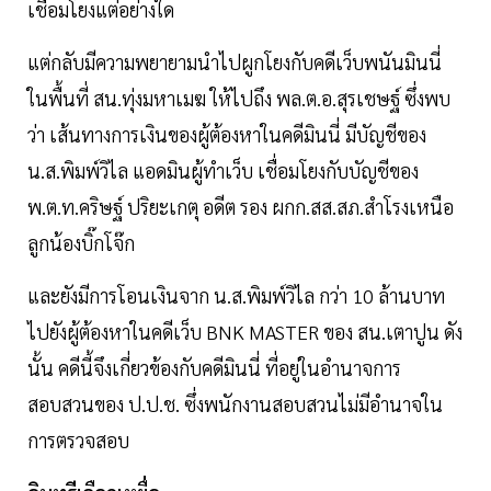
เชื่อมโยงแต่อย่างใด
แต่กลับมีความพยายามนำไปผูกโยงกับคดีเว็บพนันมินนี่
ในพื้นที่ สน.ทุ่งมหาเมฆ ให้ไปถึง พล.ต.อ.สุรเชษฐ์ ซึ่งพบ
ว่า เส้นทางการเงินของผู้ต้องหาในคดีมินนี่ มีบัญชีของ
น.ส.พิมพ์วิไล แอดมินผู้ทำเว็บ เชื่อมโยงกับบัญชีของ
พ.ต.ท.คริษฐ์ ปริยะเกตุ อดีต รอง ผกก.สส.สภ.สำโรงเหนือ
ลูกน้องบิ๊กโจ๊ก
และยังมีการโอนเงินจาก น.ส.พิมพ์วิไล กว่า 10 ล้านบาท
ไปยังผู้ต้องหาในคดีเว็บ BNK MASTER ของ สน.เตาปูน ดัง
นั้น คดีนี้จึงเกี่ยวข้องกับคดีมินนี่ ที่อยู่ในอำนาจการ
สอบสวนของ ป.ป.ช. ซึ่งพนักงานสอบสวนไม่มีอำนาจใน
การตรวจสอบ