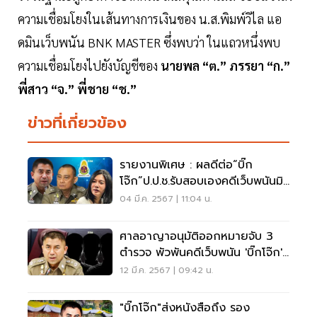
ความเชื่อมโยงในเส้นทางการเงินของ น.ส.พิมพ์วิไล แอ
ดมินเว็บพนัน BNK MASTER ซึ่งพบว่า ในแถวหนึ่งพบ
ความเชื่อมโยงไปยังบัญชีของ
นายพล “ต.” ภรรยา “ก.”
พี่สาว “จ.” พี่ชาย “ช.”
ข่าวที่เกี่ยวข้อง
รายงานพิเศษ : ผลดีต่อ“บิ๊ก
โจ๊ก”ป.ป.ช.รับสอบเองคดีเว็บพนันมิ
นนี่
04 มี.ค. 2567 | 11:04 น.
ศาลอาญาอนุมัติออกหมายจับ 3
ตำรวจ พัวพันคดีเว็บพนัน 'บิ๊กโจ๊ก'
โดนด้วย
12 มี.ค. 2567 | 09:42 น.
"บิ๊กโจ๊ก"ส่งหนังสือถึง รอง