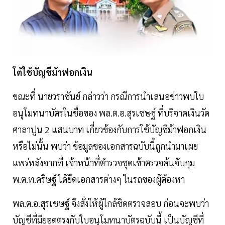
โต้ใช้บัญชีม้าฟอกเงิน
ขณะที่ นายวราชันย์ กล่าวว่า กรณีการนำเสนอข่าวพบใบ
อนุโมทนาบัตรในชื่อของ พล.ต.อ.สุรเชษฐ์ ที่บริจาคเงินวัด
ศาลาปูน 2 แสนบาท เกี่ยวข้องกับการใช้บัญชีม้าฟอกเงิน
หรือไม่นั้น พบว่า ข้อมูลของเอกสารฉบับนี้ถูกนำมาเผย
แพร่หลังจากที่ เจ้าหน้าที่ตำรวจชุดเข้าตรวจค้นจับกุม
พ.ต.ท.คริษฐ์ ได้ยึดเอกสารต่างๆ ในรถของผู้ต้องหา
พล.ต.อ.สุรเชษฐ์ จึงสั่งให้ผู้ใกล้ชิดตรวจสอบ ก่อนจะพบว่า
บัญชีที่มียอดตรงกับใบอนุโมทนาบัตรฉบับนี้ เป็นบัญชีที่