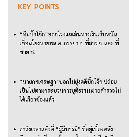
KEY
POINTS
“ทีมบิ๊กโจ๊ก”ออกโรงแฉเส้นทางเงินเว็บพนัน
เชื่อมโยงนายพล ต. ภรรยา ก. พี่สาว จ. และ พี่
ชาย ช.
“นายกฯเศรษฐา”บอกไม่ยุ่งคดีบิ๊กโจ๊ก ปล่อย
เป็นไปตามกระบวนการยุติธรรม ฝ่ายตำรวจไม่
ได้เกี่ยวข้องแล้ว
ฤาถึงเวลาแล้วที่ “ผู้มีบารมี” ที่อยู่เบื้องหลัง