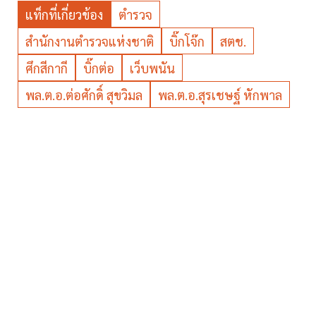
แท็กที่เกี่ยวข้อง
ตำรวจ
สำนักงานตำรวจแห่งชาติ
บิ๊กโจ๊ก
สตช.
ศึกสีกากี
บิ๊กต่อ
เว็บพนัน
พล.ต.อ.ต่อศักดิ์ สุขวิมล
พล.ต.อ.สุรเชษฐ์ หักพาล