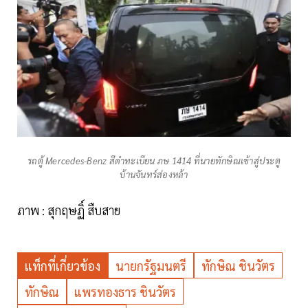
รถตู้ Mercedes-Benz สีดำทะเบียน ภษ 1414 ที่นายทักษิณเข้าสู่ประตู
บ้านจันทร์ส่องหล้า
ภาพ : สุกฤษฏิ์ สืบสาย
แท็กที่เกี่ยวข้อง
นายกรัฐมนตรี
ทักษิณ ชินวัตร
ทักษิณ
แพรทองธาร ชินวัตร