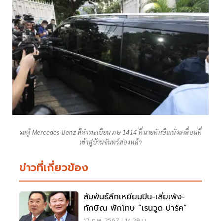
รถตู้ Mercedes-Benz สีดำทะเบียน ภษ 1414 ที่นายทักษิณนั่งเคลื่อนที่
เข้าสู่บ้านจันทร์ส่องหล้า
ข่าวที่เกี่ยวข้อง
สัมพันธ์ลึกเหยียนปิน-เสี่ยเพ้ง-
ทักษิณ พักโทษ “เรนวูด ปาร์ค”
17 ก.พ. 2567 | 14:29 น.