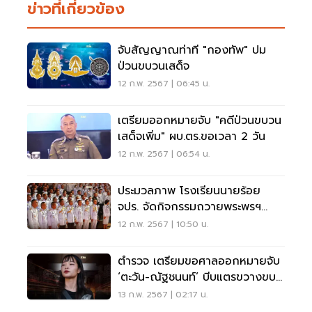
ข่าวที่เกี่ยวข้อง
จับสัญญาณท่าที "กองทัพ" ปม
ป่วนขบวนเสด็จ
12 ก.พ. 2567 | 06:45 น.
เตรียมออกหมายจับ "คดีป่วนขบวน
เสด็จเพิ่ม" ผบ.ตร.ขอเวลา 2 วัน
12 ก.พ. 2567 | 06:54 น.
ประมวลภาพ โรงเรียนนายร้อย
จปร. จัดกิจกรรมถวายพระพรฯ
“กรมสมเด็จพระเทพ”
12 ก.พ. 2567 | 10:50 น.
ตำรวจ เตรียมขอศาลออกหมายจับ
‘ตะวัน-ณัฐชนนท์’ บีบแตรขวางขบ
วนเสด็จฯ
13 ก.พ. 2567 | 02:17 น.