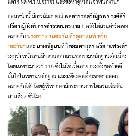
แตรฯ ผิด พ.ร.บ.จราจร และข้อหาดูหมิ่นเจ้าพนักงานฯ
ก่อนหน้านี้ มีการสัมภาษณ์
พลตำรวจตรีอัฏธพร วงศ์ศิริ
ปรีดา ผู้บังคับการตำรวจนครบาล 1
หลังไต่สวนคำร้องขอ
หมายจับ
นางสาวทานตะวัน ตัวตุลานนท์ หรือ
"ตะวัน"
และ
นายณัฐนนท์ ไชยมหาบุตร หรือ "แฟรงค์"
ระบุว่า พนักงานสืบสวนสอบสวนรวบรวมหลักฐานต่อเนื่อง
โดยเฉพาะมาตรา 116 ซึ่งไม่ใช่เรื่องง่าย กระทั่งชุดทำคดี
มั่นใจในพยานหลักฐาน และเพียงพอที่จะขอศาลออก
หมายจับได้ โดยผู้พิพากษามีกระบวนการไต่สวนเข้มข้น
นานถึง 2 ชั่วโมง