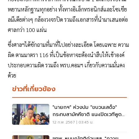
พยานหลักฐานทุกอย่าง ทั้งทางอิเล็กทรอนิกส์และโซเชีย
ลมีเดียต่างๆ กล้องวงจรปิด รวมถึงเอกสารที่นำมาเสนอต่อ
ศาลกว่า 100 แผ่น
ซึ่งศาลฯได้ซักถามที่มาที่ไปอย่างละเอียด โดยเฉพาะ ความ
ผิด ตามมาตรา 116 ที่เป็นข้อหาจะต้องนำสืบให้เข้าองค์
ประกอบความผิด รวมถึง พรบ.คอมฯ เกี่ยวกับความมั่นคง
ด้วย
ข่าวที่เกี่ยวข้อง
"นายกฯ" ห่วงปม "ขบวนเสด็จ"
กระทบสามัคคีชาติ แนะเปิดเวทีพูด
คุย
12 ก.พ. 2567 | 03:45 น.
ชทพ. หนุนญัตติด่วนสส. "ถวาย