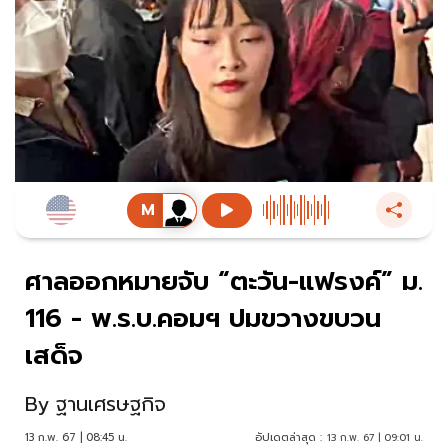
ศาลออกหมายจับ “ตะวัน-แฟรงค์” ม.
116 - พ.ร.บ.คอมฯ ปมขวางขบวน
เสด็จ
By
ฐานเศรษฐกิจ
13 ก.พ. 67 | 08:45 น.
อัปเดตล่าสุด :
13 ก.พ. 67 | 09:01 น.