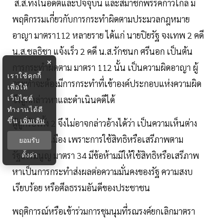
ส.ส.ทั้งในอดีตและปัจจุบัน และสมาชิกพรรคก้าวไกล มี
พฤติกรรมเกี่ยวกับการกระทำผิดตามประมวลกฎหมาย
อาญา มาตรา112 หลายราย ได้แก่ นายปิยรัฐ จงเทพ 2 คดี
น.ส.ชลธิชา แจ้งเร็ว 2 คดี น.ส.รักชนก ศรีนอก เป็นต้น
×
การกระทำผิดตาม มาตรา 112 นั้น เป็นความผิดอาญา ผู้
เราใช้คุกกี้
กระทำจะต้องมีการกระทำที่เข้าองค์ประกอบแห่งความผิด
เพื่อให้
เว็บไซต์
จึงถูกกล่าวหาและดำเนินคดีได้
ทำงานได้ดี
ขึ้น
เพิ่มเติม
ผู้ถูกร้องทั้ง 2 จึงไม่อาจกล่าวอ้างได้ว่า เป็นความเห็นต่าง
หรือคดีการเมือง เพราะการใช้สิทธิหรือเสรีภาพตาม
ยอมรับ
รัฐธรรมนูญ มาตรา 34 มีข้อห้ามมิให้ใช้สิทธิหรือเสรีภาพ
ตั้งค่า
หาเป็นการกระทำส่งผลต่อความมั่นคงของรัฐ ความสงบ
เรียบร้อย หรือศีลธรรมอันดีของประชาชน
พฤติการณ์หรือเข้าร่วมการชุมนุมที่รณรงค์ยกเลิกมาตรา