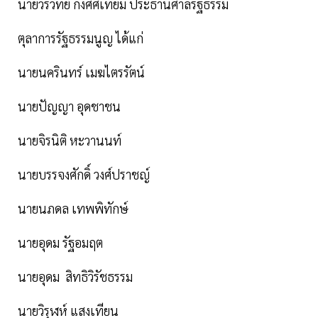
นายวรวิทย์ กังศศิเทียม ประธานศาลรัฐธรรม
ตุลาการรัฐธรรมนูญ ได้แก่
นายนครินทร์ เมฆไตรรัตน์
นายปัญญา อุดชาชน
นายจิรนิติ หะวานนท์
นายบรรจงศักดิ์ วงศ์ปราชญ์
นายนภดล เทพพิทักษ์
นายอุดม รัฐอมฤต
นายอุดม สิทธิวิรัชธรรม
นายวิรุฬห์ แสงเทียน