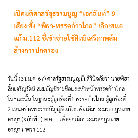
เปิดมติศาลรัฐธรรมนูญ “เอกฉันท์” 9
เสียง สั่ง “พิธา-พรรคก้าวไกล” เลิกเสนอ
แก้ ม.112 ชี้เข้าข่ายใช้สิทธิเสรีภาพล้ม
ล้างการปกครอง
วันนี้ (31 ม.ค. 67) ศาลรัฐธรรมนูญมีมติวินิจฉัยว่า นายพิธา
ลิ้มเจริญรัตน์ ส.ส.บัญชีรายชื่อและหัวหน้าพรรคก้าวไกล
ในขณะนั้น ในฐานะผู้ถูกร้องที่1 พรรคก้าวไกล ผู้ถูกร้องที่
2 เสนอร่างพระราชบัญญัติแก้ไขเพิ่มเติมประมวลกฎหมาย
อาญา (ฉบับที่ ..) พ.ศ. … เพื่อยกเลิกประมวลกฎหมาย
อาญา มาตรา 112