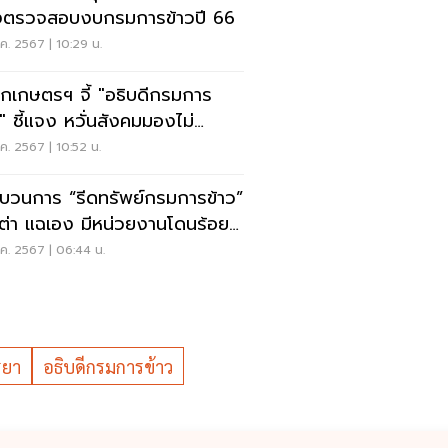
งตรวจสอบงบกรมการข้าวปี 66
ค. 2567 | 10:29 น.
กเกษตรฯ จี้ "อธิบดีกรมการ
ว" ชี้แจง หวั่นสังคมมองไม่
่งใส
ค. 2567 | 10:52 น.
ขบวนการ “รีดทรัพย์กรมการข้าว”
กเต่า แฉเอง มีหน่วยงานโดนร้อย
นบาท
ค. 2567 | 06:44 น.
รยา
อธิบดีกรมการข้าว