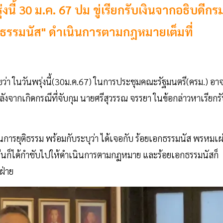
ี้ 30 ม.ค. 67 ปม ขู่เรียกรับเงินจากอธิบดีกร
บ "ธรรมนัส" ดำเนินการตามกฎหมายเต็มที่
ว่า ในวันพรุ่งนี้(30ม.ค.67) ในการประชุมคณะรัฐมนตรี(ครม.) อา
ังจากเกิดกรณีที่จับกุม นายศรีสุวรรณ จรรยา ในข้อกล่าวหาเรียกร
บวนการยุติธรรม พร้อมกับระบุว่า ได้เจอกับ ร้อยเอกธรรมนัส พรหมเผ
ืนก็ได้กำชับไปให้ดำเนินการตามกฏหมาย และร้อยเอกธรรมนัสก็
ฝ่าย