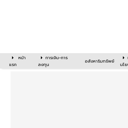
หน้า
การเงิน-การ
อสังหาริมทรัพย์
แรก
ลงทุน
นโย