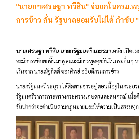
"นายกฯเศรษฐา ทวีสิน" จ่อถกในครม.พรุ่งน
การข้าว ลั่น รัฐบาลยอมรับไม่ได้ กำชั
นายเศรษฐา ทวีสิน นายกรัฐมนตรีและรมว.คลัง
เปิดเผย
จะมีการหยิบยกขึ้นมาพูดและมีการพูดคุยกันในกรมอื่นๆ หล
เงินจาก นายณัฐกิตติ์ ของทิพย์ อธิบดีกรมการข้าว
นายกรัฐมนตรี ระบุว่า ได้ติดตามข่าวอยู่ ตอนนี้อยู่ในกระ
รัฐมนตรีว่าการกระทรวงกระทรวงเกษตรและสหกรณ์ เมื่อค
รับปากว่าจะดำเนินตามกฎหมายและให้ความเป็นธรรมทุก