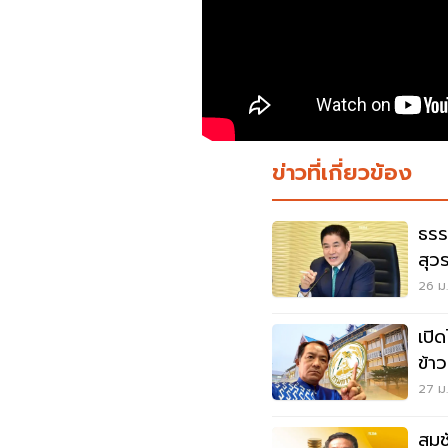
ข่าวที่เกี่ยวข้อง
ธรร
สุว
26 ม.
เปิ
ข้า
ทรั
27 ม.
สมช