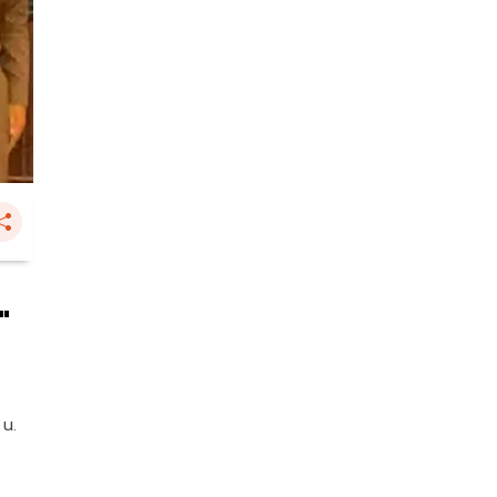
"
 น.