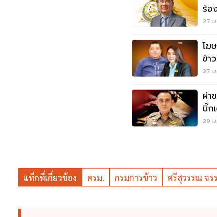
ร้อ
27 ม.
โฆษ
ข้า
โปร
27 ม.
ผ่า
บิ๊
ล้า
29 ม.
แท็กที่เกี่ยวข้อง
ครม.
กรมการข้าว
ศรีสุวรรณ จร