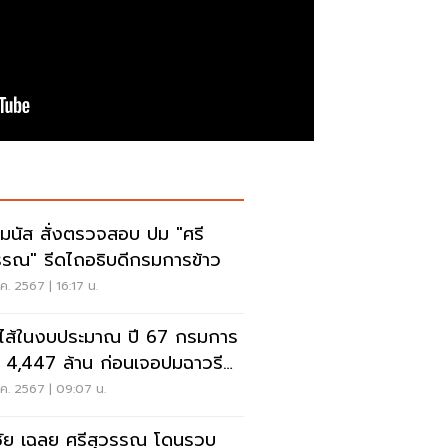
มนัส สั่งตรวจสอบ ปม "ศรี
รรณ" รีดไถอธิบดีกรมการข้าว
ค. 2567 | 16:17 น.
ดไส้ในงบประมาณ ปี 67 กรมการ
ว 4,447 ล้าน ก่อนเจอปมฉาวรีด
พย์อธิบดี
ค. 2567 | 09:07 น.
ัย เฉลย ศรีสุวรรณ โดนรวบ