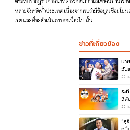
ตามที่ปรากฎว่าเจ้าหน้าที่ตำรวจสนธิกำลังเข้าค้นบ้านพั
หลายจังหวัดทั่วประเทศ เนื่องจากพบว่ามีข้อมูลเชื่อมโยงเ
ก.ย.และที่จะดำเนินการต่อเนื่องไป นั้น
ข่าวที่เกี่ยวข้อง
นาย
วัน
ล้า
25 ก.
ระท
วิส
ยก
25 ก.
“สุ
หมื่