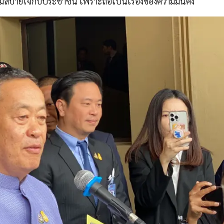
วามสบายใจกับประชาชน เพราะถือเป็นเรื่องของความมั่นคง