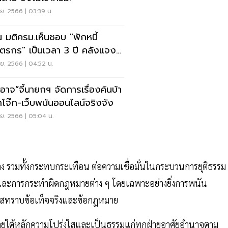
ย. 2566 | 03:39 น.
น มติครม.เห็นชอบ "พักหนี้
ตรกร" เป็นเวลา 3 ปี คลังแจง
ะเอียดบ่ายนี้
ย. 2566 | 04:52 น.
อาจ”จี้นายกฯ จัดการเรื่องค้นบ้า
๊กโจ๊ก-เว็บพนันออนไลน์จริงจัง
ย. 2566 | 05:04 น.
าง รวมทั้งกระทบกระเทือน ต่อความเชื่อมั่นในกระบวนการยุติธรรม
ล และการกระทำผิดกฎหมายต่าง ๆ โดยเฉพาะอย่างยิ่งการพนัน
กาสทราบข้อเท็จจริงและข้อกฎหมาย
ายใต้หลักความโปร่งใสและเป็นธรรมแก่ทุกฝ่ายอาศัยอำนาจตาม