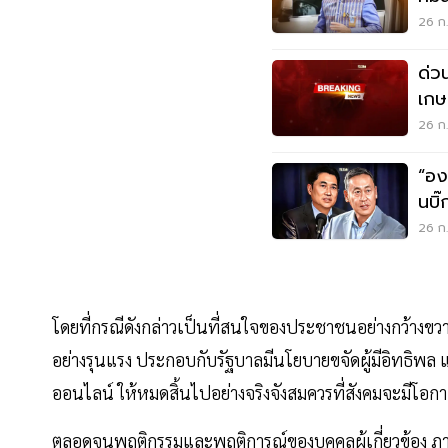
26 ก.
ด่ว
เกษ
รายล
26 ก.
“อง
นบิ
26 ก.
โดยที่กรณีดังกล่าวเป็นที่สนใจของประชาชนอย่างกว้างขว
อย่างรุนแรง ประกอบกับรัฐบาลมีนโยบายขจัดผู้มีอิทธิพ
ออนไลน์ ให้หมดสิ้นไปอย่างจริงจังสมควรที่สังคมจะมีโอ
ตลอดจนพฤติกรรมและพฤติการณ์ของบุคคลผู้เกี่ยวข้อง ภ