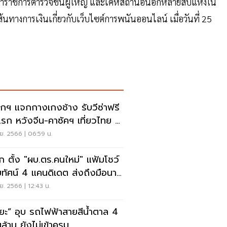
กข้าราชการตำรวจชั้นผู้ใหญ่ และเคหสถานอื่นอีกหลายสิบแห่งใน
ส้นทางการเงินเกี่ยวกับเว็บไซต์การพนันออนไลน์ เมื่อวันที่ 25
กฯ แจกกางเกงช้าง รับวีซ่าฟรี
แรก หวังจีน-คาซัคฯ เที่ยวไทย 3
นคน
ย. 2566 | 06:59 น.
ึก ตั้ง "ผบ.ตร.คนใหม่" แฟ้มโชว์
ัยทัศน์ 4 แคนดิเดต ส่งถึงมือนา
ฯ
ย. 2566 | 12:43 น.
ริยะ” อุบ รถไฟฟ้าสายสีน้ำตาล 4
นล้าน ยังไม่เข้าครม.