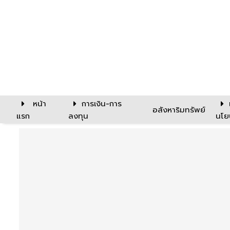
หน้า
การเงิน-การ
อสังหาริมทรัพย์
แรก
ลงทุน
นโย