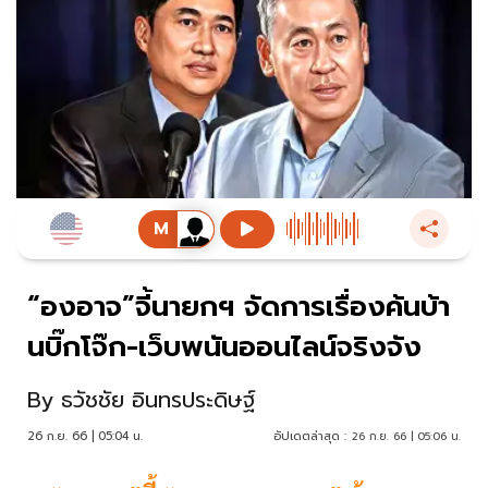
“องอาจ”จี้นายกฯ จัดการเรื่องค้นบ้า
นบิ๊กโจ๊ก-เว็บพนันออนไลน์จริงจัง
By
ธวัชชัย อินทรประดิษฐ์
26 ก.ย. 66 | 05:04 น.
อัปเดตล่าสุด :
26 ก.ย. 66 | 05:06 น.