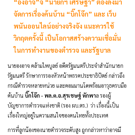
“องอาจ”จี้ “นายกฯ เศรษฐา” ต้องลงมา
จัดการเรื่องค้นบ้าน “บิ๊กโจ๊ก” และ เว็บ
พนันออนไลน์อย่างจริงจัง แนะควรใช้
วิกฤตครั้งนี้ เป็นโอกาสสร้างความเชื่อมั่น
ในการทำงานของตำรวจ และรัฐบาล
นายองอาจ คล้ามไพบูลย์ อดีตรัฐมนตรีประจำสำนักนายก
รัฐมนตรี รักษาการรองหัวหน้าพรรคประชาธิปัตย์ กล่าวถึง
กรณีตำรวจหลายหน่วย และคอมมานโดพร้อมอาวุธครบมือ
ค้นบ้าน
บิ๊กโจ๊ก - พล.ต.อ.สุรเชษฐ์ หักพา
ล รองผู้
บัญชาการตำรวจแห่งชาติ (รอง ผบ.ตร.) ว่า เรื่องนี้เป็น
เรื่องใหญ่อยู่ในความสนใจของคนไทยทั้งประเทศ
การที่ลูกน้องของนายตำรวจระดับสูง ถูกกล่าวหาว่าอาจมี