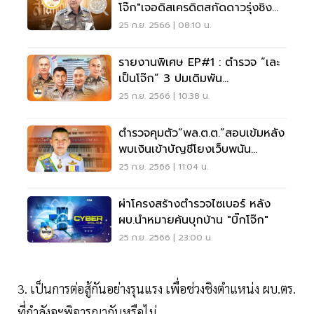
โจ๊ก"เจอดิสเครดิตสกัดดาวรุ่งชิง
ผบ.ตร.
25 ก.ย. 2566 | 08:10 น.
รายงานพิเศษ EP#1 : ตำรวจ “เละ
เป็นโจ๊ก” 3 ปมเดิมพัน
เก้าอี้“ผบ.ตร.”
25 ก.ย. 2566 | 10:38 น.
ตำรวจคุมตัว“พล.ต.ต.”สอบเข้มหลัง
พบเงินเข้าบัญชีโยงเว็บพนัน
ออนไลน์
25 ก.ย. 2566 | 11:04 น.
ผ่าโครงสร้างตำรวจไซเบอร์ หลัง
ผบ.นำหมายค้นบุกบ้าน "บิ๊กโจ๊ก"
25 ก.ย. 2566 | 23:00 น.
3. เป็นการต่อสู้กันอย่างรุนแรง เพื่อช่วงชิงตำแหน่ง ผบ.ตร.
ที่กำลังจะพิจารณากันหรือไม่