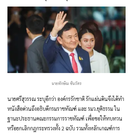
นายทักษิณ ชินวัตร
นายศรีสุวรรณ ระบุอีกว่า องค์กรรักชาติ รักแผ่นดินจึงได้ทำ
หนังสือด่วนถึงอธิบดีกรมราชทัณฑ์ และ รมว.ยุติธรรม ใน
ฐานะประธานคณะกรรมการราชทัณฑ์ เพื่อขอให้ทบทวน
หรือยกเลิกกฎกระทรวงทั้ง 2 ฉบับ รวมทั้งหลักเกณฑ์การ