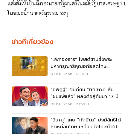
แต่งตั้งให้เป็นถึงรองนายกรัฐมนตรีในสมัยรัฐบาลเศรษฐา 1
ในขณะนี้" นายศรีสุวรรณ ระบุ
ข่าวที่เกี่ยวข้อง
"แพทองธาร" โพสต์ซาบซึ้งพระ
มหากรุณาธิคุณอภัยลดโทษ
"ทักษิณ"
01 ก.ย. 2566 | 12:10 น.
“นิพิฏฐ์” ยินดีกับ “ทักษิณ” ลั่น
“ผมแพ้แล้ว” หลังต่อสู้กันมา 17 ปี
01 ก.ย. 2566 | 23:59 น.
“วิษณุ” เผย “ทักษิณ” ยังมีสิทธิได้
ลดหย่อนโทษ เหมือนนักโทษทั่วไป