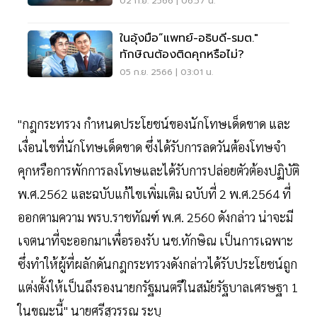
02 ก.ย. 2566 | 06:57 น.
ในอุ้งมือ”แพทย์-อธิบดี-รมต."
ทักษิณต้องติดคุกหรือไม่?
05 ก.ย. 2566 | 03:01 น.
"กฎกระทรวง กำหนดประโยชน์ของนักโทษเด็ดขาด และ
เงื่อนไขที่นักโทษเด็ดขาด ซึ่งได้รับการลดวันต้องโทษจำ
คุกหรือการพักการลงโทษและได้รับการปล่อยตัวต้องปฏิบัติ
พ.ศ.2562 และฉบับแก้ไขเพิ่มเติม ฉบับที่ 2 พ.ศ.2564 ที่
ออกตามความ พรบ.ราชทัณฑ์ พ.ศ. 2560 ดังกล่าว น่าจะมี
เจตนาที่จะออกมาเพื่อรองรับ นช.ทักษิณ เป็นการเฉพาะ
ซึ่งทำให้ผู้ที่ผลักดันกฎกระทรวงดังกล่าวได้รับประโยชน์ถูก
แต่งตั้งให้เป็นถึงรองนายกรัฐมนตรีในสมัยรัฐบาลเศรษฐา 1
ในขณะนี้" นายศรีสุวรรณ ระบุ