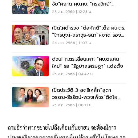
ชัย"ผงาด ผบ.ทบ. "ทรงวิทย์"
ผบ.ทสส. ทร.ยังไม่ลงตัว
23 ส.ค. 2566 | 12:23 น.
เปิดโผตำรวจ “ต่อศักดิ์”เต็ง ผบ.ตร.
“ไกรบุญ-สราวุธ-ธนา”ผงาด รอง
ผบ.ตร.
24 ส.ค. 2566 | 11:07 น.
ด่วน! ก.ตร.เลื่อนเคาะ “ผบ.ตร.คน
ใหม่” รอ “รัฐบาลเศรษฐา" แต่งตั้ง
25 ส.ค. 2566 | 04:42 น.
เปิดประวัติ 3 สตรีเหล็ก“สุดา
วรรณ-ธีรรัตน์-พวงเพ็ชร”ติดโผ
ครม.“เศรษฐา 1”
25 ส.ค. 2566 | 08:31 น.
ถามอีกว่าหากขยายไปถึงเดือนกันยายน จะต้องมีการ
ประชุมพิจารณาการกลั่นกรองใหม่ด้วย หรือไม่ โฆษก ตร.