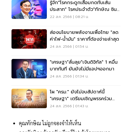
รู้จัก"โรคกระดูกเสื่อมกดทับเส้น
ประสาท" โรคประจำตัว"ทักษิณ ชิน
วัตร"
22 ส.ค. 2566 | 08:21 น.
ส่องนโยบายพลังงานเพื่อไทย "ลด
ค่าไฟ-น้ำมัน" ราคาที่ต้องจ่ายล่าสุด
24 ส.ค. 2566 | 01:54 น.
"เศรษฐา"ลั่นลุย"เงินดิจิทัล" 1 หมื่น
บาททันที ยันยังไม่มีแอปฯออกมา
24 ส.ค. 2566 | 01:34 น.
โผ "ครม." ยังไม่จบสัปดาห์นี้
"เศรษฐา" เตรียมเชิญพรรคร่วม
หารือ
24 ส.ค. 2566 | 01:43 น.
คุณทักษิณ ไม่ถูกจองจำให้เห็น