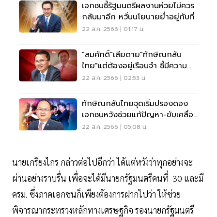
เอกชนชี้รัฐมนตรีผลงานห่วยไม่ควร
กลับมาอีก หวั่นนโยบายย่ำอยู่กับที่
22 ส.ค. 2566 | 01:17 น.
"สมศักดิ์"เสียดาย"ทักษิณกลับ
ไทย"แต่ต้องอยู่เรือนจำ ชี้มีความ
สามารถ
22 ส.ค. 2566 | 02:53 น.
ทักษิณกลับไทยจุดเริ่มปรองดอง
เอกชนหวังช่วยแก้ปัญหา-ขับเคลื่อน
ศก.
22 ส.ค. 2566 | 05:08 น.
นายเกรียงไกร กล่าวต่อไปอีกว่า ได้แต่หวังว่าทุกอย่างจะ
ผ่านอย่างราบรื่น เพื่อจะได้มีนายกรัฐมนตรีคนที่ 30 และมี
ครม. ซึ่งภาคเอกชนก็เพียงต้องการฝากไปว่า ให้ช่วย
พิจารณากระทรวงหลักทางเศรษฐกิจ รองนายกรัฐมนตรี