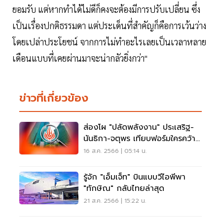
ยอมรับ แต่หากทำได้ไม่ดีก็คงจะต้องมีการปรับเปลี่ยน ซึ่ง
เป็นเรื่องปกติธรรมดา แต่ประเด็นที่สำคัญก็คือการเว้นว่าง
โดยเปล่าประโยชน์ จากการไม่ทำอะไรเลยเป็นเวลาหลาย
เดือนแบบที่เคยผ่านมาจะน่ากลัวยิ่งกว่า"
ข่าวที่เกี่ยวข้อง
ส่องโผ "ปลัดพลังงาน" ประเสริฐ-
นันธิกา-จตุพร เทียบฟอร์มใครคว้า
เก้าอี้
16 ส.ค. 2566 | 05:14 น.
รู้จัก "เอ็มเจ็ท" บินแบบวีไอพีพา
"ทักษิณ" กลับไทยล่าสุด
21 ส.ค. 2566 | 15:22 น.