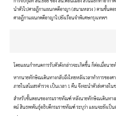
การจับกุมที่ สน.ย่อย ของ สน.ดอนเมือง ส่วนแยกท่าอากาศย
นำตัวไปศาลฎีกาแผนกคดีอาญา (สนามหลวง ) ตามขั้นตอน
ศาลฎีกาแผนกคดีอาญาไปยังเรือนจำพิเศษกรุงเทพฯ
โดยแผนกำหนดการรับตัวดังกล่าวจะเกิดขึ้น ก็ต่อเมื่อน
หากนายทักษิณเดินทางกลับถึงไทยหลังเวลาทำการของศาลฎ
ภายในสโมสรตำรวจ เป็นเวลา 1 คืน จึงจะนำตัวส่งศาลในช่วงเ
สำหรับขั้นตอนของกรมราชทัณฑ์ หลังนายทักษิณเดินทางมาย
ตม์ สินธพพันธุ์อธิบดีกรมราชทัณฑ์ ระบุว่า แผนจะยังเป็