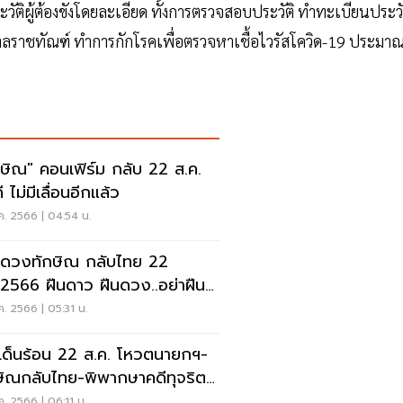
วัติผู้ต้องขังโดยละเอียด ทั้งการตรวจสอบประวัติ ทำทะเบียนประวั
ราชทัณฑ์ ทำการกักโรคเพื่อตรวจหาเชื้อไวรัสโควิด-19 ประมา
กษิณ" คอนเฟิร์ม กลับ 22 ส.ค.
ี ไม่มีเลื่อนอีกแล้ว
ค. 2566 | 04:54 น.
นดวงทักษิณ กลับไทย 22
.2566 ฝืนดาว ฝืนดวง..อย่าฝืน
งคน
ค. 2566 | 05:31 น.
เด็นร้อน 22 ส.ค. โหวตนายกฯ-
ษิณกลับไทย-พิพากษาคดีทุจริต
พัก
ค. 2566 | 06:11 น.