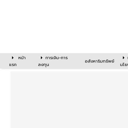
หน้า
การเงิน-การ
อสังหาริมทรัพย์
แรก
ลงทุน
นโย