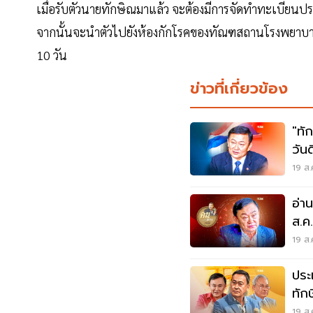
เมื่อรับตัวนายทักษิณมาแล้ว จะต้องมีการจัดทำทะเบียนประ
จากนั้นจะนำตัวไปยังห้องกักโรคของทัณฑสถานโรงพยาบาล
10 วัน
ข่าวที่เกี่ยวข้อง
"ทั
วันด
19 ส.
อ่า
ส.ค
พลั
19 ส.
ประ
ทัก
โรง
19 ส.