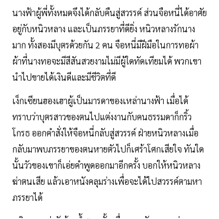
นางฟ้าผู้พี่ทั้งหมดจึงได้กลับคืนสู่สวรรค์ ส่วนจือหนี่ได้อาศัย
อยู่กับหนิวหลาง และเป็นภรรยาที่ดียิ่ง หนิวหลางรักนาง
มาก ทั้งสองมีบุตรด้วยกัน 2 คน จือหนี่มีฝีมือในการทอผ้า
ผ้าที่นางทอจะมีสีสันสวยงามไม่มีผู้ใดทัดเทียมได้ พวกเขา
นำไปขายได้เงินดีและมีชีวิตที่ดี
เง็กเซียนฮองเฮาผู้เป็นมารดาของเหล่านางฟ้า เมื่อได้
ทราบว่าบุตรสาวของตนไปแต่งงานกับคนธรรมดาก็กริ้ว
โกรธ ออกคำสั่งให้จือหนี่กลับสู่สวรรค์ ฝ่ายหนิวหลางเมื่อ
กลับมาพบภรรยาของตนหายตัวไปก็เศร้าโศกเสียใจ ทันใด
นั้นวัวของเขาก็เอ่ยคำพูดออกมาอีกครั้ง บอกให้หนิวหลาง
ฆ่าตนเสีย แล้วเอาหนังคลุมร่างเพื่อจะได้ไปสวรรค์ตามหา
ภรรยาได้