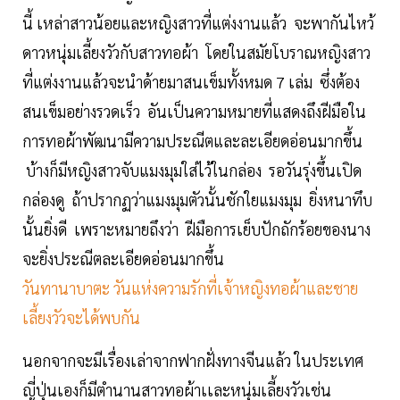
นี้ เหล่าสาวน้อยและหญิงสาวที่แต่งงานแล้ว จะพากันไหว้
ดาวหนุ่มเลี้ยงวัวกับสาวทอผ้า โดยในสมัยโบราณหญิงสาว
ที่แต่งงานแล้วจะนำด้ายมาสนเข็มทั้งหมด 7 เล่ม ซึ่งต้อง
สนเข็มอย่างรวดเร็ว อันเป็นความหมายที่แสดงถึงฝีมือใน
การทอผ้าพัฒนามีความประณีตและละเอียดอ่อนมากขึ้น
บ้างก็มีหญิงสาวจับแมงมุมใส่ไว้ในกล่อง รอวันรุ่งขึ้นเปิด
กล่องดู ถ้าปรากฏว่าแมงมุมตัวนั้นชักใยแมงมุม ยิ่งหนาทึบ
นั้นยิ่งดี เพราะหมายถึงว่า ฝีมือการเย็บปักถักร้อยของนาง
จะยิ่งประณีตละเอียดอ่อนมากขึ้น
วันทานาบาตะ วันแห่งความรักที่เจ้าหญิงทอผ้าและชาย
เลี้ยงวัวจะได้พบกัน
นอกจากจะมีเรื่องเล่าจากฟากฝั่งทางจีนแล้ว ในประเทศ
ญี่ปุ่นเองก็มีตำนานสาวทอผ้าเเละหนุ่มเลี้ยงวัวเช่น