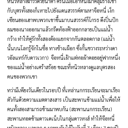
หนิวหลางฆ่าวัวด้วยน้ำตา ครั้นเมื่อเอาหนังมาคลุมร่างเขา
กับบุตรทั้งสองก็เหาะไปยังแดนสวรรค์ตามหาจือหนี่ เง็ก
เซียนฮองเฮาพบพวกเขาขึ้นมาบนสวรรค์ก็โกรธ ดึงปิ่นปัก
ผมของนางออกมาแล้วกรีดท้องฟ้าออกกลายเป็นแม่น้ำ
กว้าง ทำให้คู่รักทั้งสองต้องแยกจากกันตลอดกาล (แม่น้ำ
นั้นบนโลกรู้จักในชื่อ ทางช้างเผือก ซึ่งกั้นขวางระหว่างดา
วอัลแทร์กับดาวเวกา) จือหนี่เฝ้าแต่ทอผ้าคอยอยู่ฟากหนึ่ง
ของแม่น้ำอย่างเศร้าสร้อย ขณะที่หนิวหลางดูแลบุตรสอง
คนของพวกเขา
ทว่ามีเพียงวันเดียวในรอบปี ที่เหล่านกกระเรียนจะมาเรียง
ตัวกันด้วยความเมตตาสงสาร เป็นสะพานข้ามแม่น้ำเพื่อให้
คนทั้งสองสามารถข้ามมาพบกัน (สะพานนกกระเรียน)
สะพานทอดข้ามดาวเดเน็บในกลุ่มดาวหงส์ ทำให้จือหนี่
หนิวหลาง และลูก ๆ มาพบกันได้ในวันที่ 7 เดือน 7 ของปี