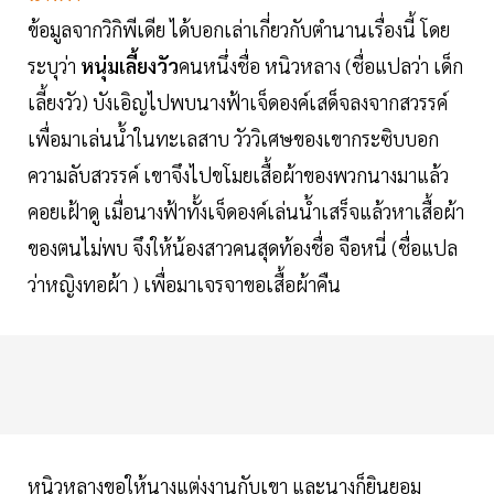
ข้อมูลจากวิกิพีเดีย ได้บอกเล่าเกี่ยวกับตำนานเรื่องนี้ โดย
ระบุว่า
หนุ่มเลี้ยงวัว
คนหนึ่งชื่อ หนิวหลาง (ชื่อแปลว่า เด็ก
เลี้ยงวัว) บังเอิญไปพบนางฟ้าเจ็ดองค์เสด็จลงจากสวรรค์
เพื่อมาเล่นน้ำในทะเลสาบ วัววิเศษของเขากระซิบบอก
ความลับสวรรค์ เขาจึงไปขโมยเสื้อผ้าของพวกนางมาแล้ว
คอยเฝ้าดู เมื่อนางฟ้าทั้งเจ็ดองค์เล่นน้ำเสร็จแล้วหาเสื้อผ้า
ของตนไม่พบ จึงให้น้องสาวคนสุดท้องชื่อ จือหนี่ (ชื่อแปล
ว่าหญิงทอผ้า ) เพื่อมาเจรจาขอเสื้อผ้าคืน
หนิวหลางขอให้นางแต่งงานกับเขา และนางก็ยินยอม