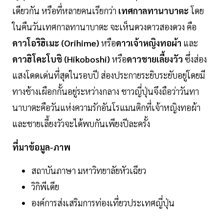
เดียวกัน หรือที่หลายคนเรียกว่า
เทศกาลทานาบาตะ
โดย
ในคืนวันเทศกาลทานาบาตะ จะเห็นดวงดาวสองดวง คือ
ดาวโอริฮิเมะ (Orihime)
หรือ
ดาวเจ้าหญิงทอผ้า
และ
ดาวฮิโคะโบชิ (Hikoboshi)
หรือ
ดาวชายเลี้ยงวัว
ซึ่งส่อง
แสงโดดเด่นที่สุดในรอบปี ส่องประกายระยิบระยับอยู่โดยมี
ทางช้างเผือกกั้นอยู่ระหว่างกลาง ชาวญี่ปุ่นจึงถือว่าวันทา
นาบาตะคือวันแห่งความรักอันโรแมนติกที่เจ้าหญิงทอผ้า
และชายเลี้ยงวัวจะได้พบกันเพียงปีละครั้ง
ที่มาข้อมูล-ภาพ
สถาบันภาษา มหาวิทยาลัยหัวเฉียว
วิกิพีเดีย
องค์การส่งเสริมการท่องเที่ยวประเทศญี่ปุ่น