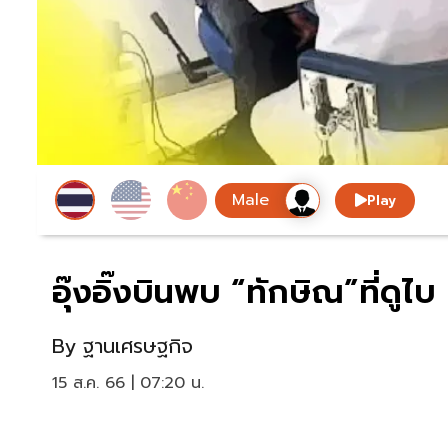
Play
อุ๊งอิ๊งบินพบ “ทักษิณ”ที่
By
ฐานเศรษฐกิจ
15 ส.ค. 66 | 07:20 น.