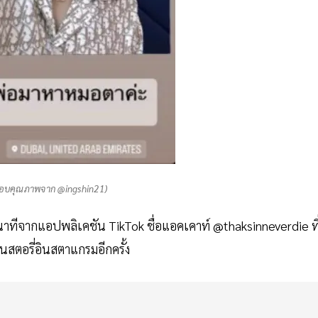
(ขอบคุณภาพจาก @ingshin21)
ทีจากแอปพลิเคชัน TikTok ชื่อแอคเคาท์ @thaksinneverdie ที
นสตอรี่อินสตาแกรมอีกครั้ง