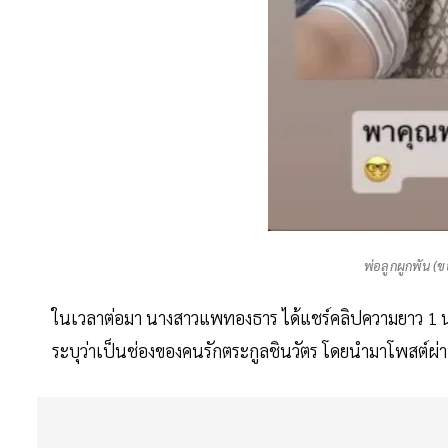
พ่อลูกผูกพัน 
ในเวลาต่อมา นางสาวแพทองธาร ได้แชร์คลิปความยาว 1 นา
ระบุว่าเป็นช่องของคนรักตระกูลชินวัตร โดยนำมาโพสต์ผ่า