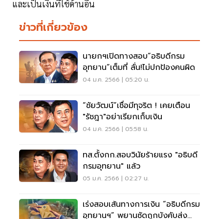
และเป็นเงินที่ใช้ด้านอื่น
ข่าวที่เกี่ยวข้อง
นายกฯเปิดทางสอบ“อธิบดีกรม
อุทยาน”เต็มที่ ลั่น!ไม่ปกป้องคนผิด
04 ม.ค. 2566 | 05:20 น.
“ชัยวัฒน์”เชื่อมีทุจริต ! เคยเตือน
"รัชฎา"อย่าเรียกเก็บเงิน
04 ม.ค. 2566 | 05:58 น.
ทส.ตั้งกก.สอบวินัยร้ายแรง "อธิบดี
กรมอุทยาน" แล้ว
05 ม.ค. 2566 | 02:27 น.
เร่งสอบเส้นทางการเงิน “อธิบดีกรม
อุทยานฯ” พยานซัดถูกบังคับส่ง