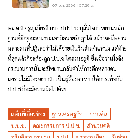
ส่วย
07 ม.ค. 2566 | 07:29 น.
พล.ต.ต.จรูญเกียรติ ผบก.ปปป. ระบุมั่นใจว่า พยานหลัก
ฐานที่มีอยู่จะสามารถเอาผิดนายรัชฎาได้ แม้ว่าจะมีพยาน
หลายคนที่ปฏิเสธว่าไม่ได้จ่ายเงินวิ่งเต้นตำแหน่ง แต่ท้าย
ที่สุดแล้วก็จะต้องถูก ป.ป.ช.ไต่สวนอยู่ดี ซึ่งเชื่อว่าเมื่อถึง
กระบวนการนั้นจะมีพยานกลับคำให้การอีกหลายคน
เพราะไม่มีใครอยากตกเป็นผู้ต้องหา หากให้การเท็จกับ
ป.ป.ช.ก็จะมีความผิดไปด้วย
แท็กที่เกี่ยวข้อง
ฐานเศรษฐกิจ
ข่าวเด่น
ป.ป.ช.
คณะกรรมการ ป.ป.ช.
สำนวนคดี
อธิบดีกรมอุทยาน
ปปป.
ข่าวการเมือง
รับส่วย